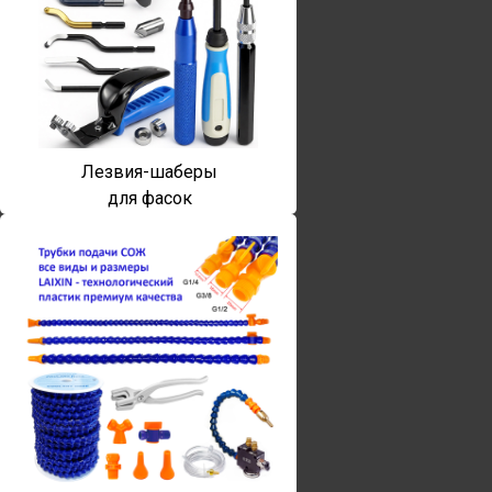
Лезвия-шаберы
для фасок
Винты torx