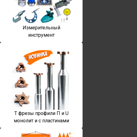
Измерительный
инструмент
T фрезы профили П и U
монолит и с пластинами