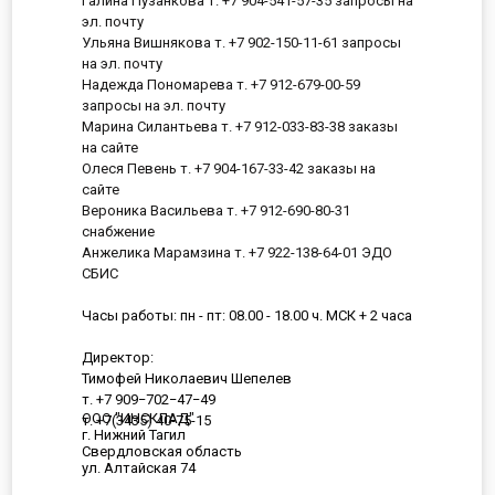
Галина Пузанкова т. +7 904-541-57-35 запросы на
эл. почту
Ульяна Вишнякова т. +7 902-150-11-61 запросы
на эл. почту
Надежда Пономарева т. +7 912-679-00-59
запросы на эл. почту
Марина Силантьева т. +7 912-033-83-38 заказы
на сайте
Олеся Певень т. +7 904-167-33-42 заказы на
сайте
Вероника Васильева т. +7 912-690-80-31
снабжение
Анжелика Марамзина т. +7 922-138-64-01 ЭДО
СБИС
Часы работы: пн - пт: 08.00 - 18.00 ч. МСК + 2 часа
Директор:
Тимофей Николаевич Шепелев
т. +7 909−702−47−49
ООО "ИНСКЛАД"
т. +7(3435) 40-75-15
г. Нижний Тагил
Свердловская область
ул. Алтайская 74