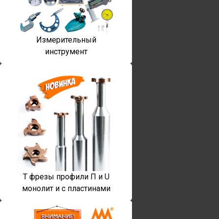
Измерительный
инструмент
T фрезы профили П и U
монолит и с пластинами