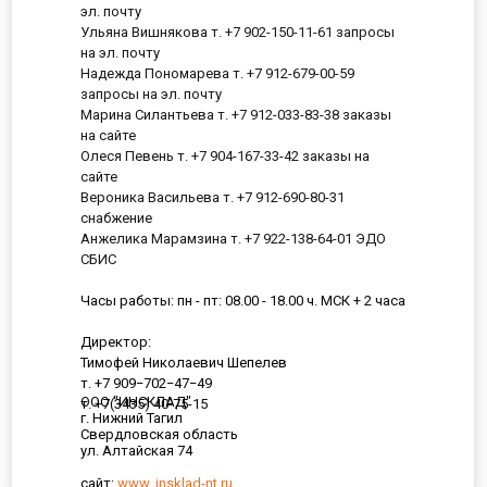
эл. почту
Ульяна Вишнякова т. +7 902-150-11-61 запросы
на эл. почту
Надежда Пономарева т. +7 912-679-00-59
запросы на эл. почту
Марина Силантьева т. +7 912-033-83-38 заказы
на сайте
Олеся Певень т. +7 904-167-33-42 заказы на
сайте
Вероника Васильева т. +7 912-690-80-31
снабжение
Анжелика Марамзина т. +7 922-138-64-01 ЭДО
СБИС
Часы работы: пн - пт: 08.00 - 18.00 ч. МСК + 2 часа
Директор:
Тимофей Николаевич Шепелев
т. +7 909−702−47−49
ООО "ИНСКЛАД"
т. +7(3435) 40-75-15
г. Нижний Тагил
Свердловская область
ул. Алтайская 74
сайт:
www. insklad-nt.ru