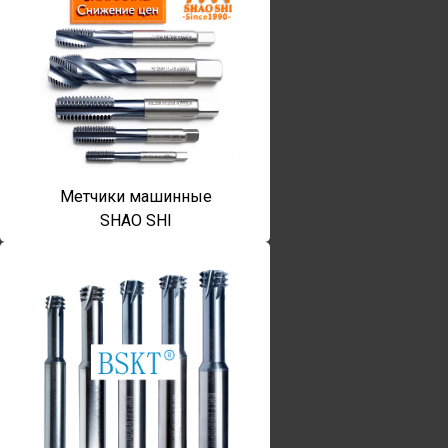
Метчики машинные
SHAO SHI