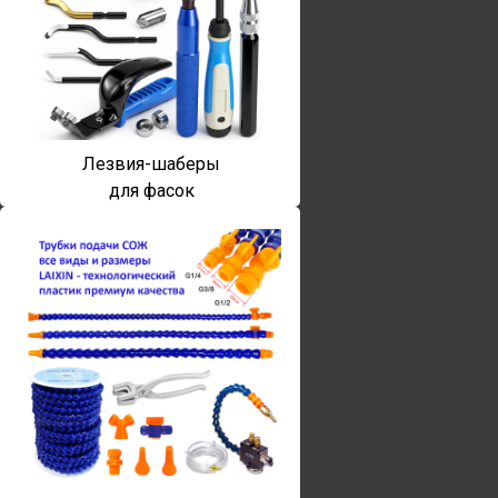
Лезвия-шаберы
для фасок
Винты torx