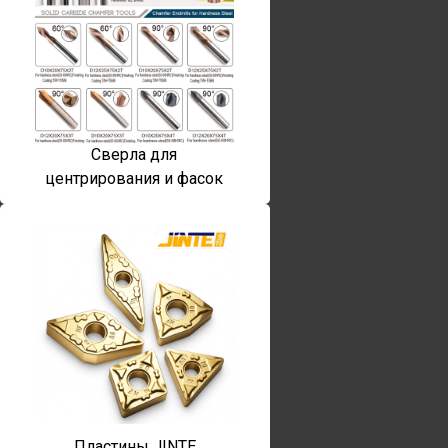
Сверла для
центрирования и фасок
Пластины JINTE