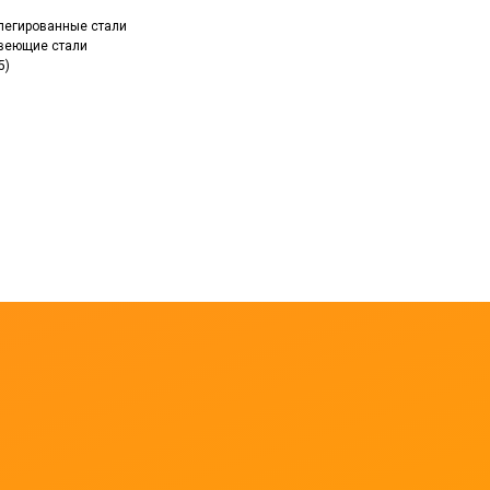
, легированные стали
авеющие стали
5)