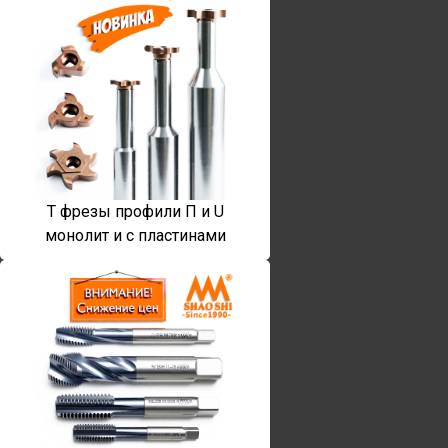
T фрезы профили П и U
монолит и с пластинами