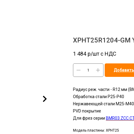
XPHT25R1204-GM 
1 484
р/шт c НДС
Добавить
Радиус реж. части - R12 мм (
Обработка стали P25-Р40
Нержавеющей стали M25-М40
PVD покрытие
Для фрез серии
BMR03 ZCC.C
Модель пластины: XPHT25