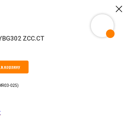
YBG302 ZCC.CT
 в корзину
BMR03-025)
T