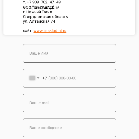
т. +7 909−702−47−49
ООО "ИНСКЛАД"
т. +7(3435) 40-75-15
г. Нижний Тагил
Свердловская область
ул. Алтайская 74
сайт:
www. insklad-nt.ru
+7