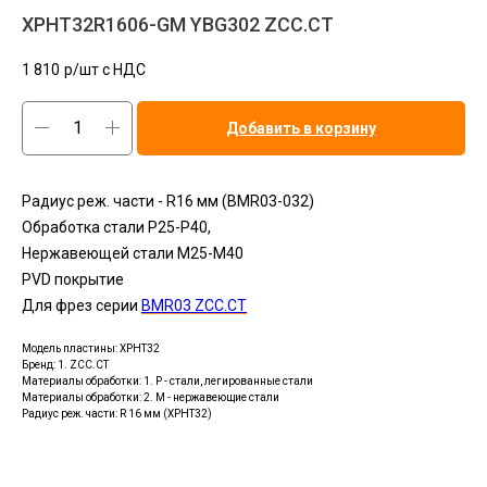
XPHT32R1606-GM YBG302 ZCC.CT
1 810
р/шт c НДС
Добавить в корзину
Радиус реж. части - R16 мм (BMR03-032)
Обработка стали P25-Р40,
Нержавеющей стали M25-М40
PVD покрытие
Для фрез серии
BMR03 ZCC.CT
Модель пластины: XPHT32
Бренд: 1. ZCC.CT
Материалы обработки: 1. P - стали, легированные стали
Материалы обработки: 2. M - нержавеющие стали
Радиус реж. части: R 16 мм (XPHT32)