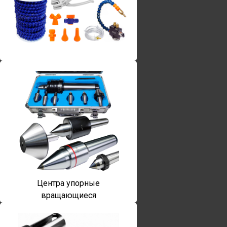
Винты torx
Центра упорные
вращающиеся