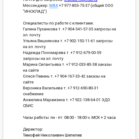
Мессенджер
:
MAX
+7 977-855-75-37 (общий ООО
"ИНСКЛАД")
Специалисты по работе с клиентами:
Галина Пузанкова т. +7 904-541-57-35 запросы на
эл. почту
Ульяна Вишнякова т. +7 902-150-11-61 запросы
на эл. почту
Надежда Пономарева т. +7 912-679-00-59
запросы на эл. почту
Марина Силантьева т. +7 912-033-83-38 заказы
на сайте
Олеся Певень т. +7 904-167-33-42 заказы на
сайте
Вероника Васильева т. +7 912-690-80-31
снабжение
Анжелика Марамзина т. +7 922-138-64-01 ЭДО
СБИС
Часы работы: пн - пт: 08.00 - 18.00 ч. МСК + 2 часа
Директор:
Тимофей Николаевич Шепелев