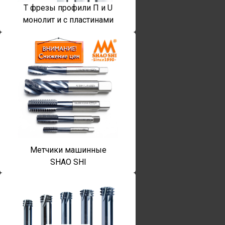
T фрезы профили П и U
монолит и с пластинами
Метчики машинные
SHAO SHI