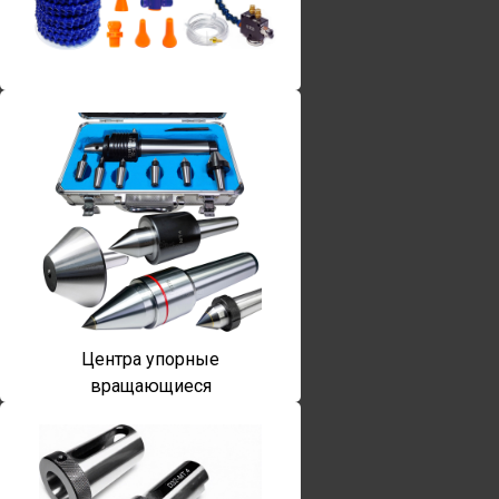
Винты torx
Центра упорные
вращающиеся