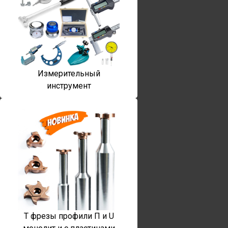
Измерительный
инструмент
T фрезы профили П и U