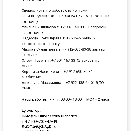
Специалисты по работе с клиентами:
Галина Пузанкова т. +7 904-541-57-35 запросы на
эл. почту
Ульяна Вишнякова т. +7 902-150-11-61 запросы
на эл. почту
Надежда Пономарева т. +7 912-679-00-59
запросы на эл. почту
Марина Силантьева т. +7 912-033-83-38 заказы
на сайте
Олеся Певень т. +7 904-167-33-42 заказы на
сайте
Вероника Васильева т. +7 912-690-80-31
снабжение
Анжелика Марамзина т. +7 922-138-64-01 ЭДО
СБИС
Часы работы: пн - пт: 08.00 - 18.00 ч. МСК + 2 часа
Директор:
Тимофей Николаевич Шепелев
т. +7 909−702−47−49
ООО "ИНСКЛАД"
т. +7(3435) 40-75-15
г. Нижний Тагил