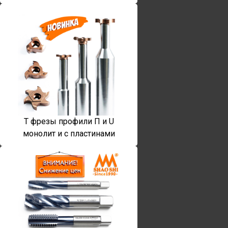
T фрезы профили П и U
монолит и с пластинами