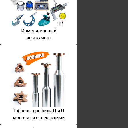
Измерительный
инструмент
T фрезы профили П и U
монолит и с пластинами