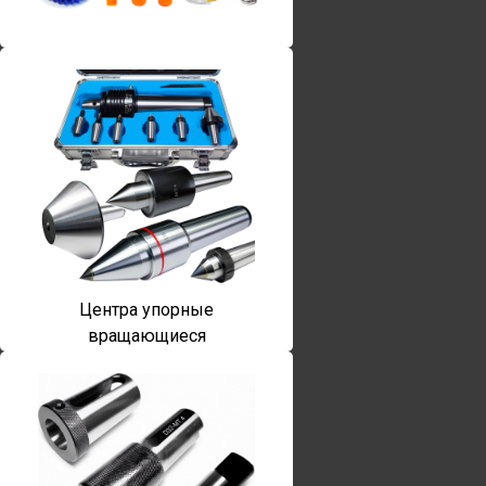
Винты torx
Центра упорные
вращающиеся