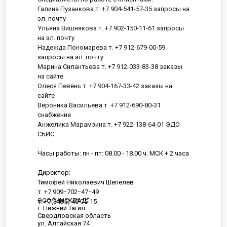
Галина Пузанкова т. +7 904-541-57-35 запросы на
эл. почту
Ульяна Вишнякова т. +7 902-150-11-61 запросы
на эл. почту
Надежда Пономарева т. +7 912-679-00-59
запросы на эл. почту
Марина Силантьева т. +7 912-033-83-38 заказы
на сайте
Олеся Певень т. +7 904-167-33-42 заказы на
сайте
Вероника Васильева т. +7 912-690-80-31
снабжение
Анжелика Марамзина т. +7 922-138-64-01 ЭДО
СБИС
Часы работы: пн - пт: 08.00 - 18.00 ч. МСК + 2 часа
Директор:
Тимофей Николаевич Шепелев
т. +7 909−702−47−49
ООО "ИНСКЛАД"
т. +7(3435) 40-75-15
г. Нижний Тагил
Свердловская область
ул. Алтайская 74