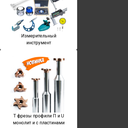
Измерительный
инструмент
T фрезы профили П и U
монолит и с пластинами