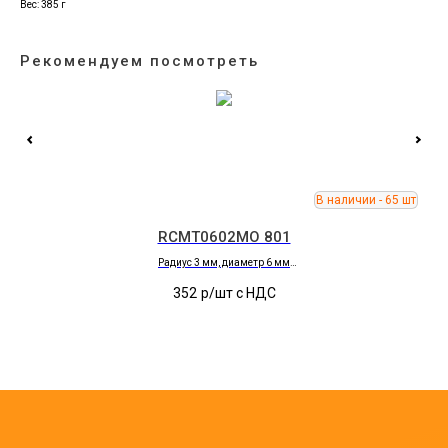
Вес: 385 г
Рекомендуем посмотреть
RCMT0602MO 801
Радиус 3 мм, диаметр 6 мм
Обработка
P
352
р/шт c НДС