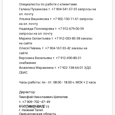
Специалисты по работе с клиентами:
Галина Пузанкова т. +7 904-541-57-35 запросы на
эл. почту
Ульяна Вишнякова т. +7 902-150-11-61 запросы
на эл. почту
Надежда Пономарева т. +7 912-679-00-59
запросы на эл. почту
Марина Силантьева т. +7 912-033-83-38 заказы
на сайте
Олеся Певень т. +7 904-167-33-42 заказы на
сайте
Вероника Васильева т. +7 912-690-80-31
снабжение
Анжелика Марамзина т. +7 922-138-64-01 ЭДО
СБИС
Часы работы: пн - пт: 08.00 - 18.00 ч. МСК + 2 часа
Директор:
Тимофей Николаевич Шепелев
т. +7 909−702−47−49
ООО "ИНСКЛАД"
т. +7(3435) 40-75-15
г. Нижний Тагил
Свердловская область