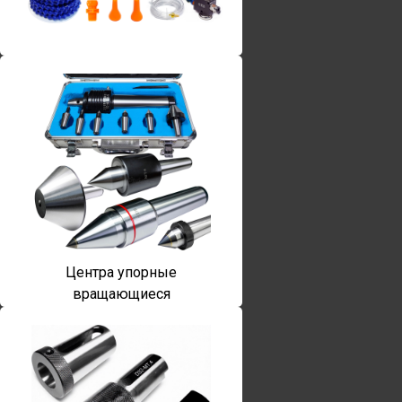
Винты torx
Центра упорные
вращающиеся