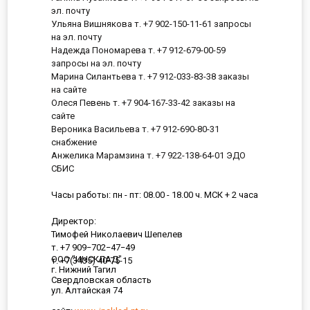
эл. почту
Ульяна Вишнякова т. +7 902-150-11-61 запросы
на эл. почту
Надежда Пономарева т. +7 912-679-00-59
запросы на эл. почту
Марина Силантьева т. +7 912-033-83-38 заказы
на сайте
Олеся Певень т. +7 904-167-33-42 заказы на
сайте
Вероника Васильева т. +7 912-690-80-31
снабжение
Анжелика Марамзина т. +7 922-138-64-01 ЭДО
СБИС
Часы работы: пн - пт: 08.00 - 18.00 ч. МСК + 2 часа
Директор:
Тимофей Николаевич Шепелев
т. +7 909−702−47−49
ООО "ИНСКЛАД"
т. +7(3435) 40-75-15
г. Нижний Тагил
Свердловская область
ул. Алтайская 74