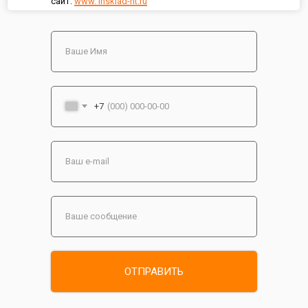
сайт:
www. insklad-nt.ru
+7
ОТПРАВИТЬ