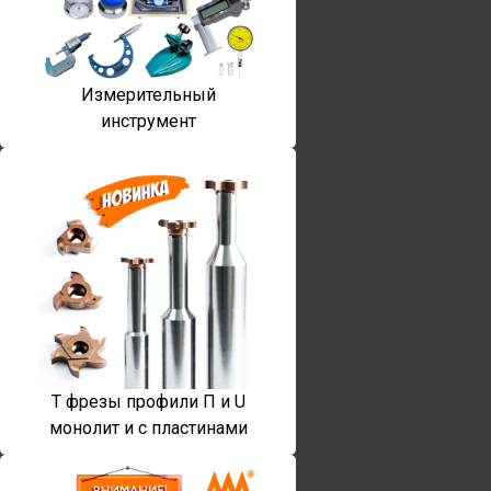
Измерительный
инструмент
T фрезы профили П и U
монолит и с пластинами