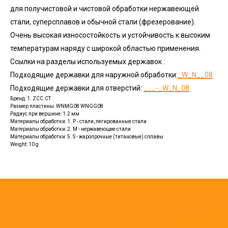
для получистовой и чистовой обработки нержавеющей
стали, суперсплавов и обычной стали (фрезерование).
Очень высокая износостойкость и устойчивость к высоким
температурам наряду с широкой областью применения.
Ссылки на разделы используемых державок :
Подходящие державки для наружной обработки:
_W_N__08
Подходящие державки для отверстий:
___-_W_N_08
Бренд: 1. ZCC.CT
Размер пластины: WNMG08 WNGG08
Радиус при вершине: 1.2 мм
Материалы обработки: 1. P - стали, легированные стали
Материалы обработки: 2. M - нержавеющие стали
Материалы обработки: 5. S - жаропрочные (титановые) сплавы
Weight: 10 g