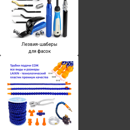
Лезвия-шаберы
для фасок
Винты torx