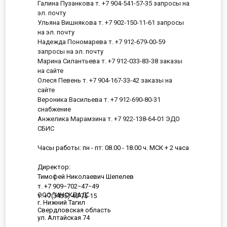
Галина Пузанкова т. +7 904-541-57-35 запросы на
эл. почту
Ульяна Вишнякова т. +7 902-150-11-61 запросы
на эл. почту
Надежда Пономарева т. +7 912-679-00-59
запросы на эл. почту
Марина Силантьева т. +7 912-033-83-38 заказы
на сайте
Олеся Певень т. +7 904-167-33-42 заказы на
сайте
Вероника Васильева т. +7 912-690-80-31
снабжение
Анжелика Марамзина т. +7 922-138-64-01 ЭДО
СБИС
Часы работы: пн - пт: 08.00 - 18.00 ч. МСК + 2 часа
Директор:
Тимофей Николаевич Шепелев
т. +7 909−702−47−49
ООО "ИНСКЛАД"
т. +7(3435) 40-75-15
г. Нижний Тагил
Свердловская область
ул. Алтайская 74