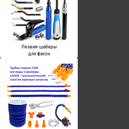
Лезвия-шаберы
для фасок
Винты torx