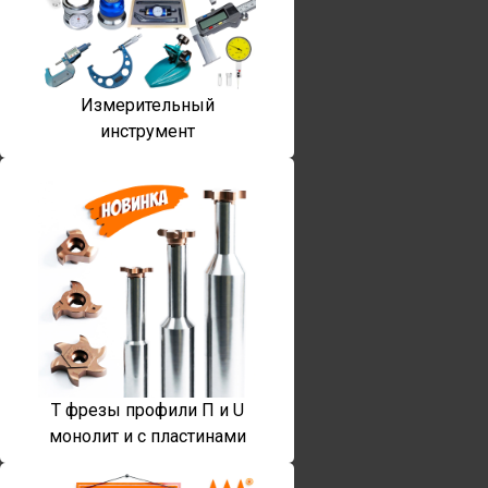
Измерительный
инструмент
T фрезы профили П и U
монолит и с пластинами