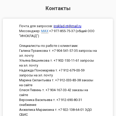
Контакты
Почта для запросов:
insklad-nt@mail.ru
Мессенджер
:
MAX
+7 977-855-75-37 (общий ООО
"ИНСКЛАД")
Специалисты по работе с клиентами:
Галина Пузанкова т. +7 904-541-57-35 запросы на
эл. почту
Ульяна Вишнякова т. +7 902-150-11-61 запросы
на эл. почту
Надежда Пономарева т. +7 912-679-00-59
запросы на эл. почту
Марина Силантьева т. +7 912-033-83-38 заказы
на сайте
Олеся Певень т. +7 904-167-33-42 заказы на
сайте
Вероника Васильева т. +7 912-690-80-31
снабжение
Анжелика Марамзина т. +7 922-138-64-01 ЭДО
СБИС