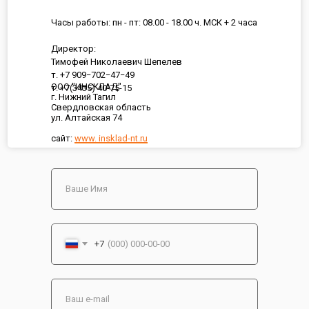
Часы работы: пн - пт: 08.00 - 18.00 ч. МСК + 2 часа
Директор:
Тимофей Николаевич Шепелев
т. +7 909−702−47−49
ООО "ИНСКЛАД"
т. +7(3435) 40-75-15
г. Нижний Тагил
Свердловская область
ул. Алтайская 74
сайт:
www. insklad-nt.ru
+7