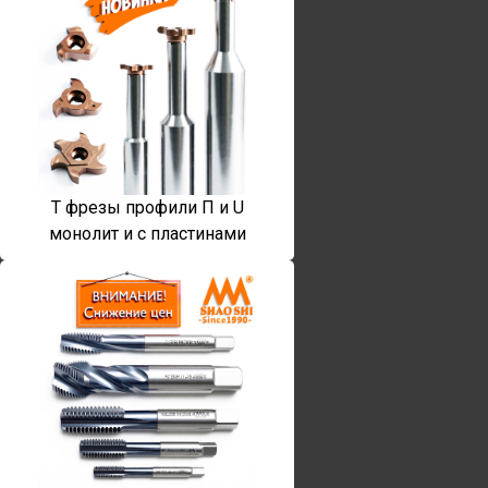
T фрезы профили П и U
монолит и с пластинами