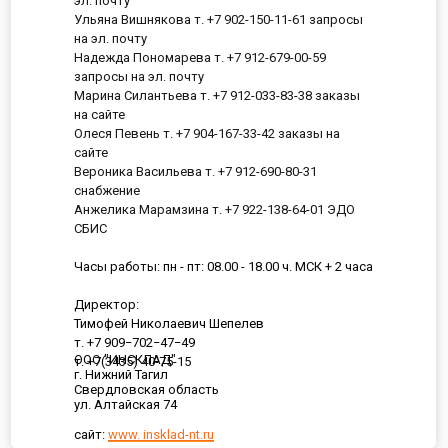
эл. почту
Ульяна Вишнякова т. +7 902-150-11-61 запросы
на эл. почту
Надежда Пономарева т. +7 912-679-00-59
запросы на эл. почту
Марина Силантьева т. +7 912-033-83-38 заказы
на сайте
Олеся Певень т. +7 904-167-33-42 заказы на
сайте
Вероника Васильева т. +7 912-690-80-31
снабжение
Анжелика Марамзина т. +7 922-138-64-01 ЭДО
СБИС
Часы работы: пн - пт: 08.00 - 18.00 ч. МСК + 2 часа
Директор:
Тимофей Николаевич Шепелев
т. +7 909−702−47−49
ООО "ИНСКЛАД"
т. +7(3435) 40-75-15
г. Нижний Тагил
Свердловская область
ул. Алтайская 74
сайт:
www. insklad-nt.ru