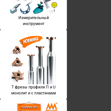
Измерительный
инструмент
T фрезы профили П и U
монолит и с пластинами