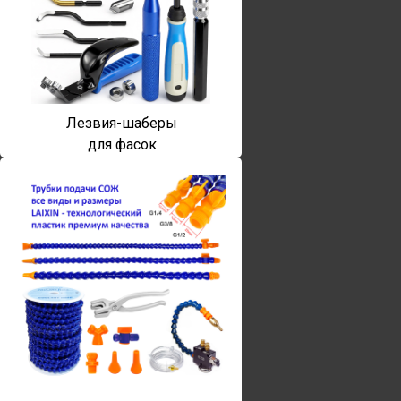
Лезвия-шаберы
для фасок
Винты torx