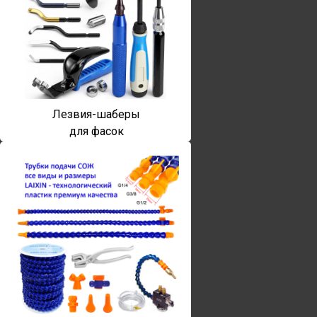
Лезвия-шаберы
для фасок
Винты torx