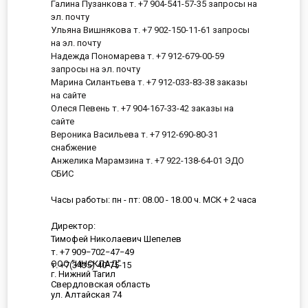
Галина Пузанкова т. +7 904-541-57-35 запросы на
эл. почту
Ульяна Вишнякова т. +7 902-150-11-61 запросы
на эл. почту
Надежда Пономарева т. +7 912-679-00-59
запросы на эл. почту
Марина Силантьева т. +7 912-033-83-38 заказы
на сайте
Олеся Певень т. +7 904-167-33-42 заказы на
сайте
Вероника Васильева т. +7 912-690-80-31
снабжение
Анжелика Марамзина т. +7 922-138-64-01 ЭДО
СБИС
Часы работы: пн - пт: 08.00 - 18.00 ч. МСК + 2 часа
Директор:
Тимофей Николаевич Шепелев
т. +7 909−702−47−49
ООО "ИНСКЛАД"
т. +7(3435) 40-75-15
г. Нижний Тагил
Свердловская область
ул. Алтайская 74