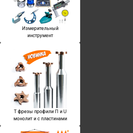
Измерительный
инструмент
T фрезы профили П и U
монолит и с пластинами