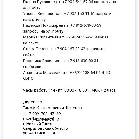
Галина Пузанкова т. +7 904-541-57-35 запросы на
эл. почту
Ульяна Вишнякова т. +7 902-150-11-61 запросы
на эл. почту
Надежда Пономарева т. +7 912-679-00-59
запросы на эл. почту
Марина Силантьева т. +7 912-033-83-38 заказы
на сайте
Олеся Певень т. +7 904-167-33-42 заказы на
сайте
Вероника Васильева т. +7 912-690-80-31
снабжение
Анжелика Марамзина т. +7 922-138-64-01 ЭДО
СБИС
Часы работы: пн - пт: 08.00 - 18.00 ч. МСК + 2 часа
Директор:
Тимофей Николаевич Шепелев
т. +7 909−702−47−49
ООО "ИНСКЛАД"
т. +7(3435) 40-75-15
г. Нижний Тагил
Свердловская область
ул. Алтайская 74