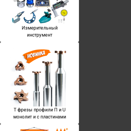
Измерительный
инструмент
T фрезы профили П и U
монолит и с пластинами