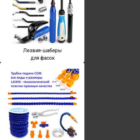
Лезвия-шаберы
для фасок
Винты torx