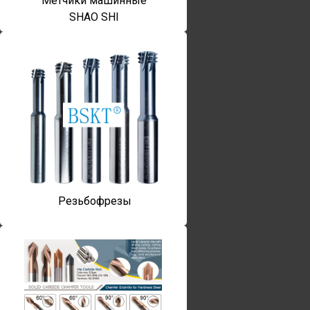
Метчики машинные
SHAO SHI
Резьбофрезы