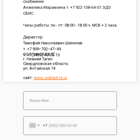
снабжение
Анжелика Марамзина т. +7 922-138-64-01 ЭДО
СБИС
Часы работы: пн - пт: 08.00 - 18.00 ч. МСК + 2 часа
Директор:
Тимофей Николаевич Шепелев
т. +7 909−702−47−49
ООО "ИНСКЛАД"
т. +7(3435) 40-75-15
г. Нижний Тагил
Свердловская область
ул. Алтайская 74
сайт:
www. insklad-nt.ru
+7