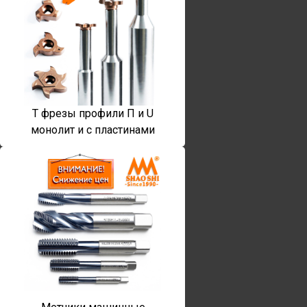
T фрезы профили П и U
монолит и с пластинами