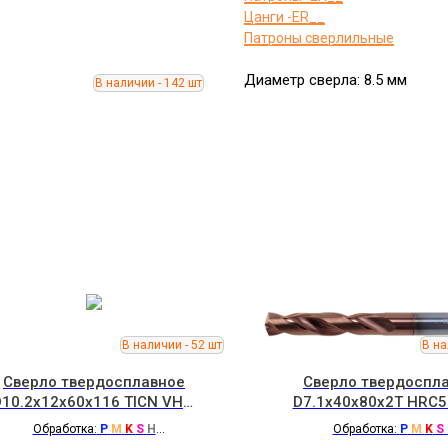
Цанги -ER__
Патроны сверлильные
Диаметр сверла: 8.5 мм
Сверло твердосплавное
Сверло твердоспл
D10.2x12x60x116 TICN VHM
D7.1x40x80x2T HRC5
Hartmetall с отверстиями
ROOT
Обработка:
P
M
K
S
H
Обработка:
P
M
K
S
для СОЖ
с отверстиями для СОЖ