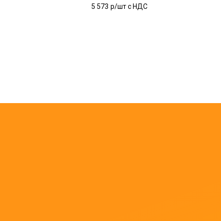
5 573
р/шт c НДС
ОЖ
С