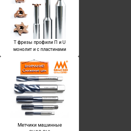
T фрезы профили П и U
монолит и с пластинами
Метчики машинные