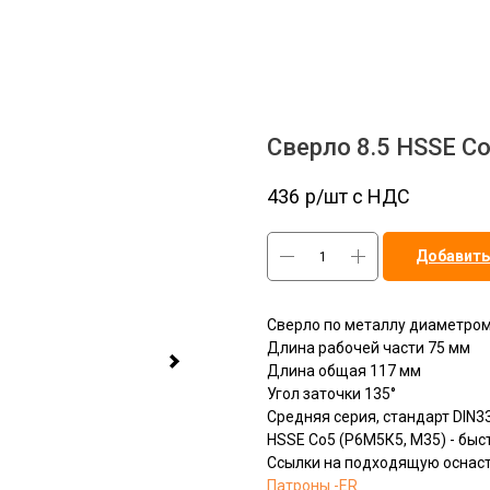
Сверло 8.5 HSSE C
436
р/шт c НДС
Добавить
Сверло по металлу диаметром
Длина рабочей части 75 мм
Длина общая 117 мм
Угол заточки 135°
Средняя серия, стандарт DIN3
HSSЕ Сo5 (Р6М5К5, М35) - бы
Ссылки на подходящую оснаст
Патроны -ER__