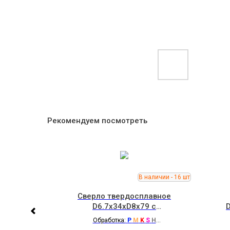
Рекомендуем посмотреть
0 с
Сверло твердосплавное
СОЖ
D6.7x34xD8x79 с
отверстиями для СОЖ IRON
H
Обработка:
P
M
K
S
H
ROOT
C отверстиями для СОЖ