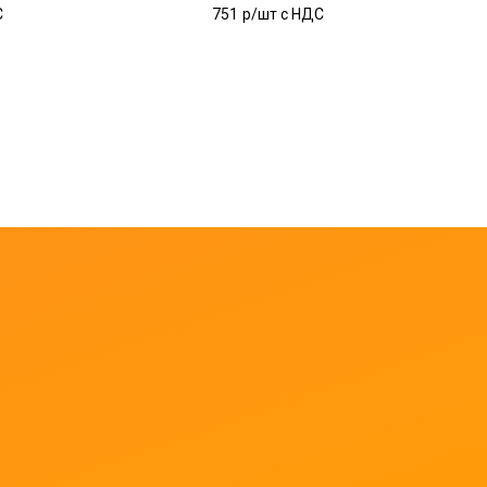
С
751
р/шт c НДС