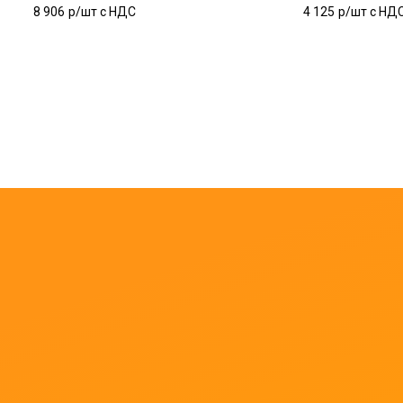
8 906
р/шт c НДС
4 125
р/шт c НД