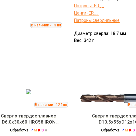
Патроны -ER__
Цанги -ER__
Патроны сверлильные
Диаметр сверла: 18.7 мм
Вес: 342 г
Сверло твердосплавное
Сверло твердоспл
D6.0x30x60 HRC58 IRON
D10.5x55xD12x1
ROOT
Обработка:
P
M
K
S
H
Обработка:
P
M
K
S