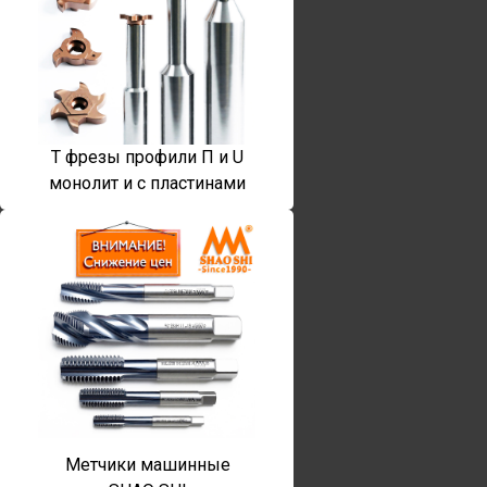
T фрезы профили П и U
монолит и с пластинами
Метчики машинные