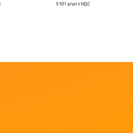
С
5 921
р/шт c НДС