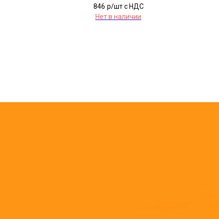
846
р/шт c НДС
Нет в наличии