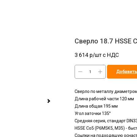
Сверло 18.7 HSSE C
3 614
р/шт c НДС
Добавить
Сверло по металлу диаметром
Длина рабочей части 120 мм
Длина общая 195 мм
Угол заточки 135°
Средняя серия, стандарт DIN3
HSSЕ Сo5 (Р6М5К5, М35) - бы
Ссылки на подходящую оснаст