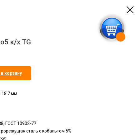
o5 к/х TG
 в корзину
 18.7 мм
38, ГОСТ 10902-77
строрежущая сталь с кобальтом 5%
ку: