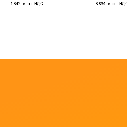
1 842
р/шт c НДС
8 834
р/шт c НД