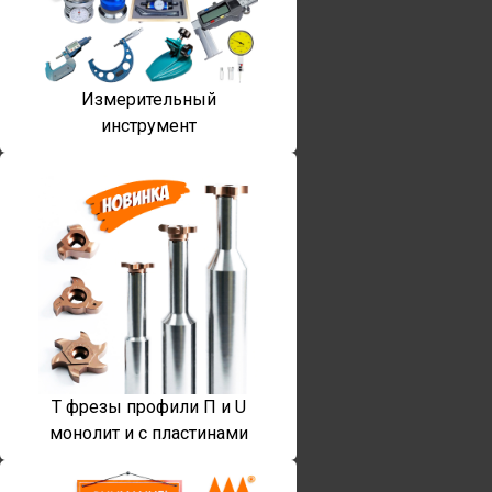
Измерительный
инструмент
T фрезы профили П и U
монолит и с пластинами