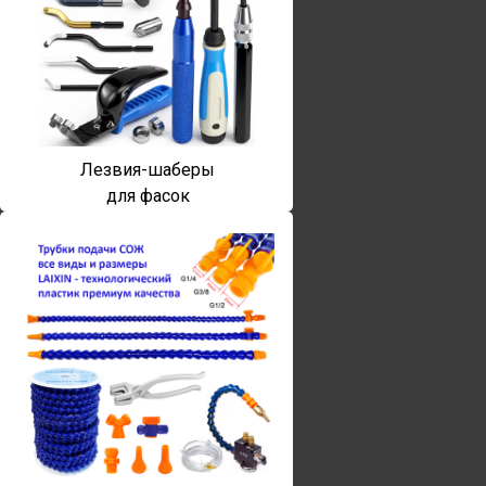
Лезвия-шаберы
для фасок
Винты torx