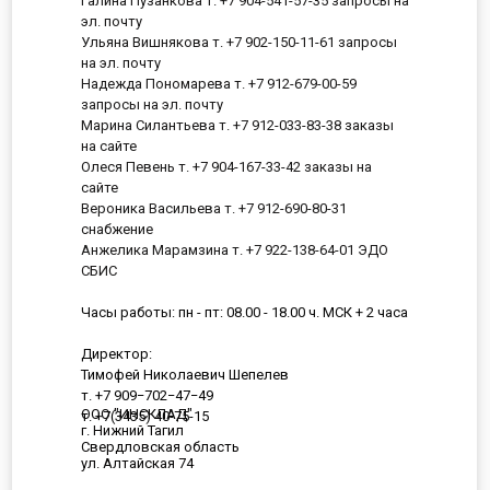
Галина Пузанкова т. +7 904-541-57-35 запросы на
эл. почту
Ульяна Вишнякова т. +7 902-150-11-61 запросы
на эл. почту
Надежда Пономарева т. +7 912-679-00-59
запросы на эл. почту
Марина Силантьева т. +7 912-033-83-38 заказы
на сайте
Олеся Певень т. +7 904-167-33-42 заказы на
сайте
Вероника Васильева т. +7 912-690-80-31
снабжение
Анжелика Марамзина т. +7 922-138-64-01 ЭДО
СБИС
Часы работы: пн - пт: 08.00 - 18.00 ч. МСК + 2 часа
Директор:
Тимофей Николаевич Шепелев
т. +7 909−702−47−49
ООО "ИНСКЛАД"
т. +7(3435) 40-75-15
г. Нижний Тагил
Свердловская область
ул. Алтайская 74