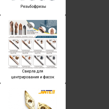
Резьбофрезы
Сверла для
центрирования и фасок