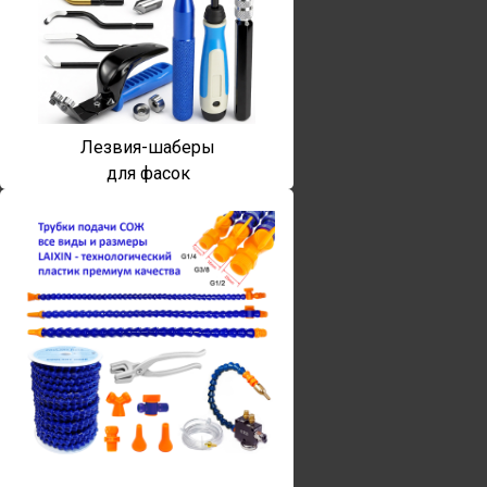
Лезвия-шаберы
для фасок
Винты torx