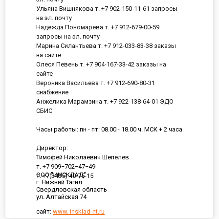
Ульяна Вишнякова т. +7 902-150-11-61 запросы
на эл. почту
Надежда Пономарева т. +7 912-679-00-59
запросы на эл. почту
Марина Силантьева т. +7 912-033-83-38 заказы
на сайте
Олеся Певень т. +7 904-167-33-42 заказы на
сайте
Вероника Васильева т. +7 912-690-80-31
снабжение
Анжелика Марамзина т. +7 922-138-64-01 ЭДО
СБИС
Часы работы: пн - пт: 08.00 - 18.00 ч. МСК + 2 часа
Директор:
Тимофей Николаевич Шепелев
т. +7 909−702−47−49
ООО "ИНСКЛАД"
т. +7(3435) 40-75-15
г. Нижний Тагил
Свердловская область
ул. Алтайская 74
сайт:
www. insklad-nt.ru