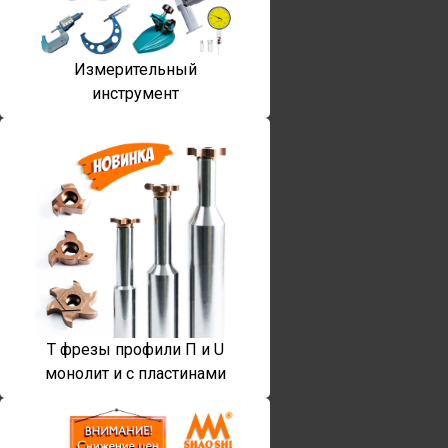
Измерительный
инструмент
T фрезы профили П и U
монолит и с пластинами