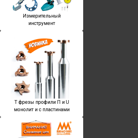
Измерительный
инструмент
T фрезы профили П и U
монолит и с пластинами