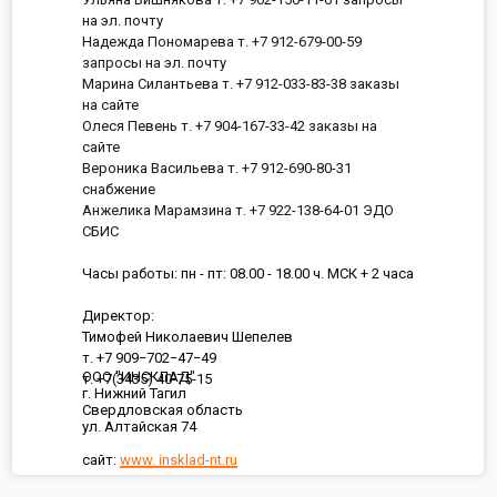
на эл. почту
Надежда Пономарева т. +7 912-679-00-59
запросы на эл. почту
Марина Силантьева т. +7 912-033-83-38 заказы
на сайте
Олеся Певень т. +7 904-167-33-42 заказы на
сайте
Вероника Васильева т. +7 912-690-80-31
снабжение
Анжелика Марамзина т. +7 922-138-64-01 ЭДО
СБИС
Часы работы: пн - пт: 08.00 - 18.00 ч. МСК + 2 часа
Директор:
Тимофей Николаевич Шепелев
т. +7 909−702−47−49
ООО "ИНСКЛАД"
т. +7(3435) 40-75-15
г. Нижний Тагил
Свердловская область
ул. Алтайская 74
сайт:
www. insklad-nt.ru