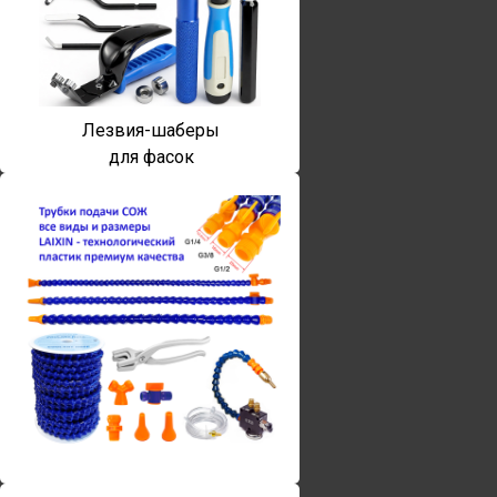
Лезвия-шаберы
для фасок
Винты torx