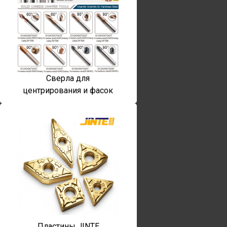
Сверла для
центрирования и фасок
Пластины JINTE