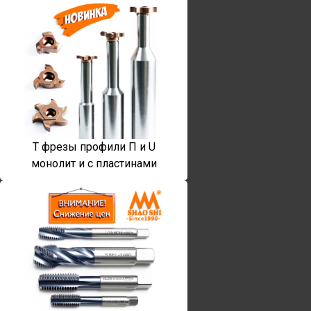
T фрезы профили П и U
монолит и с пластинами