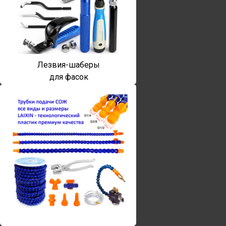
Лезвия-шаберы
для фасок
Винты torx