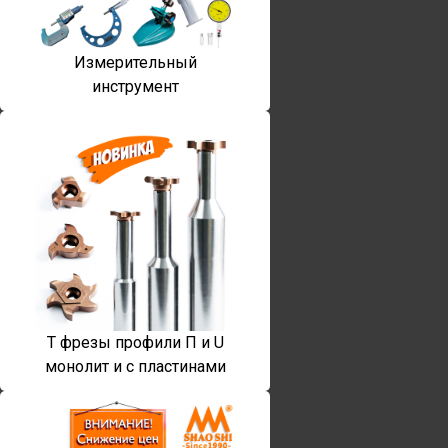
Измерительный
инструмент
T фрезы профили П и U
монолит и с пластинами