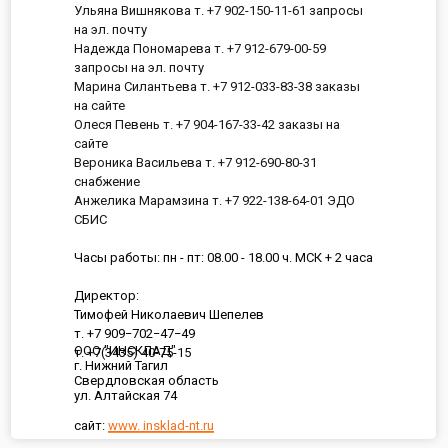
Ульяна Вишнякова т. +7 902-150-11-61 запросы
на эл. почту
Надежда Пономарева т. +7 912-679-00-59
запросы на эл. почту
Марина Силантьева т. +7 912-033-83-38 заказы
на сайте
Олеся Певень т. +7 904-167-33-42 заказы на
сайте
Вероника Васильева т. +7 912-690-80-31
снабжение
Анжелика Марамзина т. +7 922-138-64-01 ЭДО
СБИС
Часы работы: пн - пт: 08.00 - 18.00 ч. МСК + 2 часа
Директор:
Тимофей Николаевич Шепелев
т. +7 909−702−47−49
ООО "ИНСКЛАД"
т. +7(3435) 40-75-15
г. Нижний Тагил
Свердловская область
ул. Алтайская 74
сайт:
www. insklad-nt.ru