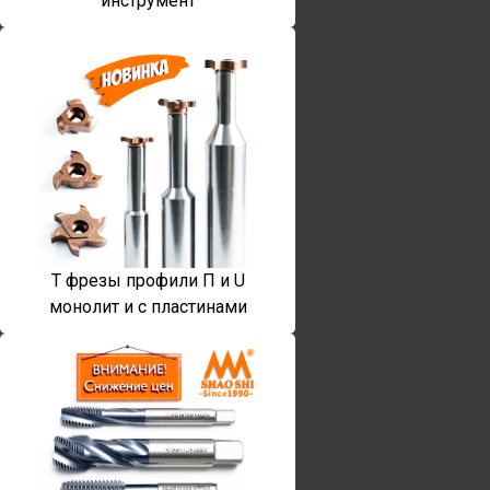
инструмент
T фрезы профили П и U
монолит и с пластинами