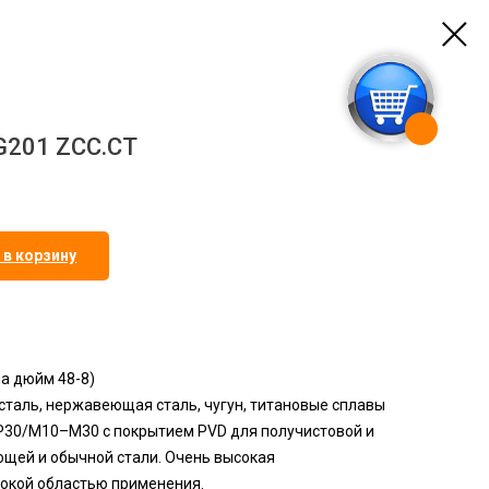
G201 ZCC.CT
 в корзину
на дюйм 48-8)
таль, нержавеющая сталь, чугун, титановые сплавы
P30/M10–M30 с покрытием PVD для получистовой и
щей и обычной стали. Очень высокая
рокой областью применения.