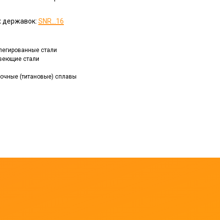
х державок:
SNR...16
, легированные стали
авеющие стали
прочные (титановые) сплавы