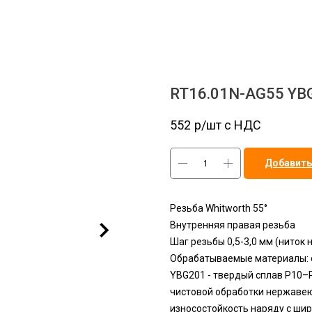
RT16.01N-AG55 YB
552
р/шт c НДС
Добавить
Резьба Whitworth 55°
Внутренняя правая резьба
Шаг резьбы 0,5-3,0 мм (ниток 
Обрабатываемые материалы: с
YBG201 - твердый сплав P10–
чистовой обработки нержавею
износостойкость наряду с ши