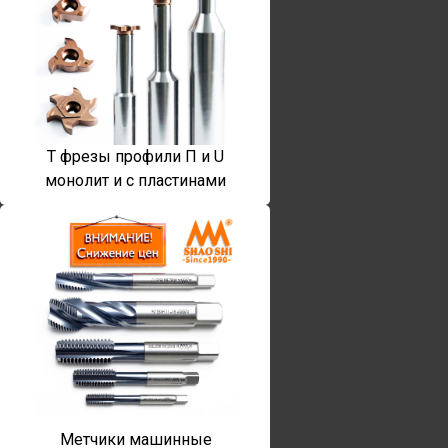
T фрезы профили П и U
монолит и с пластинами
Метчики машинные