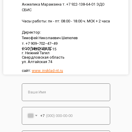
Анжелика Марамзина т. +7 922-138-64-01 ЭДО
СБИС
Часы работы: пн - пт: 08.00 - 18.00 ч. МСК + 2 часа
Директор:
Тимофей Николаевич Шепелев
т. +7 909−702−47−49
ООО "ИНСКЛАД"
т. +7(3435) 40-75-15
г. Нижний Тагил
Свердловская область
ул. Алтайская 74
сайт:
www. insklad-nt.ru
+7