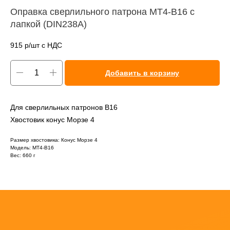
Оправка сверлильного патрона MT4-B16 с
лапкой (DIN238A)
915
р/шт c НДС
Добавить в корзину
Для сверлильных патронов B16
Хвостовик конус Морзе 4
Размер хвостовика: Конус Морзе 4
Модель: MT4-B16
Вес: 660 г