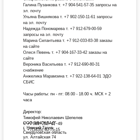
Галина Пузанкова т. +7 904-541-57-35 запросы на
эл. почту
Ульяна Вишнякова т. +7 902-150-11-61 запросы
на эл. почту
Надежда Пономарева т. +7 912-679-00-59
запросы на эл. почту
Марина Силантьева т. +7 912-033-83-38 заказы
на сайте
Олеся Певень т. +7 904-167-33-42 заказы на
сайте
Вероника Васильева т. +7 912-690-80-31
снабжение
Анжелика Марамзина т. +7 922-138-64-01 ЭДО
СБИС
Часы работы: пн - пт: 08.00 - 18.00 ч. МСК + 2
часа
Директор:
Тимофей Николаевич Шепелев
ООО "ИНСКЛАД"
т. +7 909−702−47−49
г. Нижний Тагил
т. +7(3435) 40-75-15
Свердловская область
ул. Алтайская 74