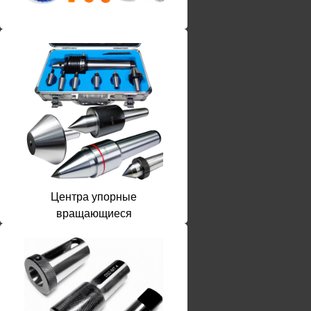
Винты torx
Центра упорные
вращающиеся