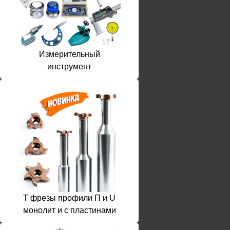
Измерительный
инструмент
T фрезы профили П и U
монолит и с пластинами