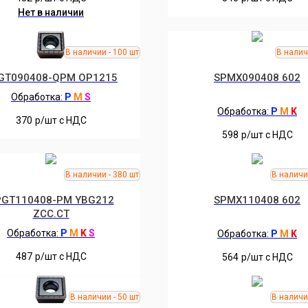
Нет в наличии
GT090408-QPM OP1215
SPMX090408 602
Обработка:
P
M
S
Обработка:
P
M
K
370
р/шт c НДС
598
р/шт c НДС
PGT110408-PM YBG212
SPMX110408 602
ZCC.CT
Обработка:
P
M
K
S
Обработка:
P
M
K
487
р/шт c НДС
564
р/шт c НДС