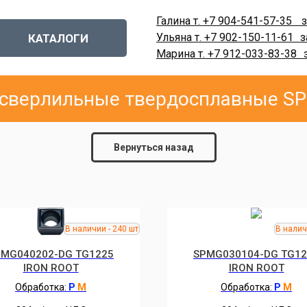
Галина т. +7 904-541-57-35
-
з
Ульяна т. +7 902-150-11-61
-
з
КАТАЛОГИ
Марина т. +7 912-033-83-38
-
сверлильные твердосплавные S
Вернуться назад
PMG040202-DG TG1225
SPMG030104-DG TG12
IRON ROOT
IRON ROOT
Обработка:
P
M
Обработка:
P
M