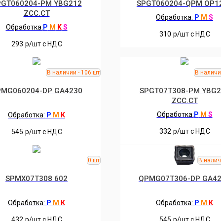
PGT060204-PM YBG212
SPGT060204-QPM OP1
ZCC.CT
Обработка:
P
M
S
Обработка:
P
M
K
S
310
р/шт c НДС
293
р/шт c НДС
MG060204-DP GA4230
SPGT07T308-PM YBG2
ZCC.CT
Обработка:
P
M
S
Обработка:
P
M
K
332
р/шт c НДС
545
р/шт c НДС
SPMX07T308 602
QPMG07T306-DP GA4
Обработка:
P
M
K
Обработка:
P
M
K
432
р/шт c НДС
545
р/шт c НДС