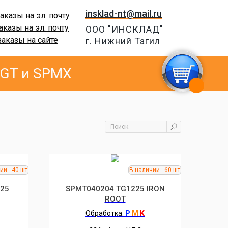
insklad-nt@mail.ru
аказы на эл. почту
аказы на эл. почту
ООО "ИНСКЛАД"
заказы на сайте
г. Нижний Тагил
PGT и SPMX
25
SPMT040204 TG1225 IRON
ROOT
Обработка:
P
M
K