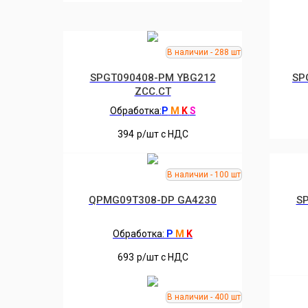
SPGT090408-PM YBG212
SP
ZCC.CT
Обработка:
P
M
K
S
394
р/шт c НДС
QPMG09T308-DP GA4230
S
Обработка:
P
M
K
693
р/шт c НДС