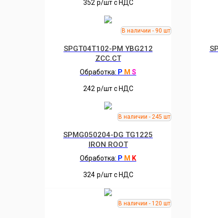
352
р/шт c НДС
SPGT04T102-PM YBG212
S
ZCC.CT
Обработка:
P
M
S
242
р/шт c НДС
SPMG050204-DG TG1225
IRON ROOT
Обработка:
P
M
K
324
р/шт c НДС