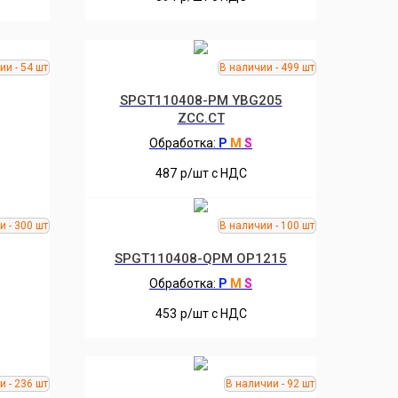
SPGT110408-PM YBG205
ZCC.CT
Обработка:
P
M
S
487
р/шт c НДС
SPGT110408-QPM OP1215
Обработка:
P
M
S
453
р/шт c НДС