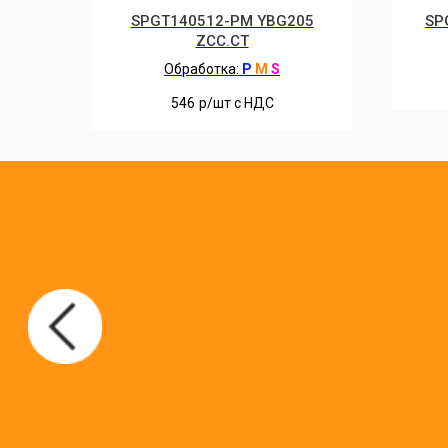
SPGT140512-PM YBG205
SP
ZCC.CT
Обработка:
P
M
S
546
р/шт c НДС