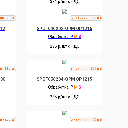
324
р/шт c НДС
12
SPGT040202-OPM OP1215
Обработка:
P
M
S
285
р/шт c НДС
230
SPGT050204-QPM OP1215
Обработка:
P
M
S
285
р/шт c НДС