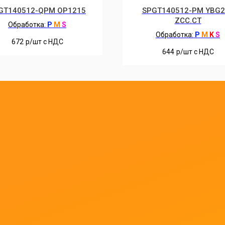
GT140512-QPM OP1215
SPGT140512-PM YBG2
ZCC.CT
Обработка:
P
M
S
Обработка:
P
M
K
S
672
р/шт c НДС
644
р/шт c НДС