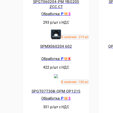
SPGT060204-PM YBG205
S
ZCC.CT
Обработка:
P
M
S
293
р/шт c НДС
SPMX060204 602
QP
Обработка:
P
M
K
422
р/шт c НДС
SPGT07T308-QPM OP1215
Обработка:
P
M
S
351
р/шт c НДС