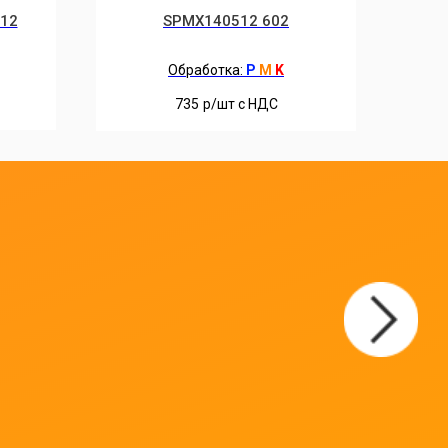
12
SPMX140512 602
Обработка:
P
M
K
735
р/шт c НДС