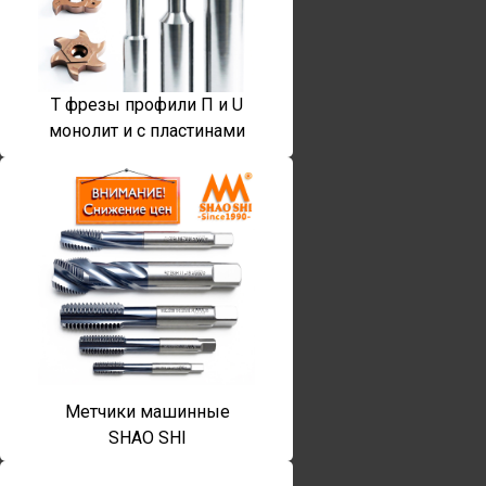
T фрезы профили П и U
монолит и с пластинами
Метчики машинные
SHAO SHI