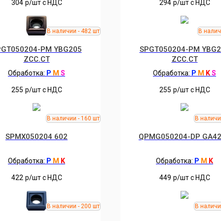
304
р/шт c НДС
294
р/шт c НДС
PGT050204-PM YBG205
SPGT050204-PM YBG2
ZCC.CT
ZCC.CT
Обработка:
P
M
S
Обработка:
P
M
K
S
255
р/шт c НДС
255
р/шт c НДС
SPMX050204 602
QPMG050204-DP GA4
Обработка:
P
M
K
Обработка:
P
M
K
422
р/шт c НДС
449
р/шт c НДС