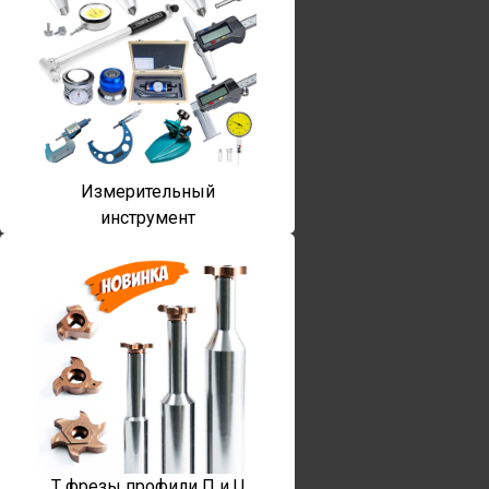
Измерительный
инструмент
T фрезы профили П и U