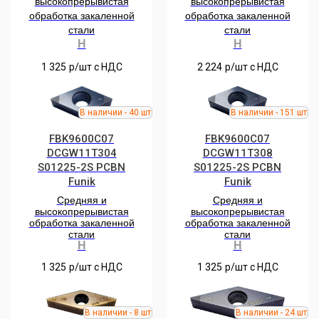
высокопрерывистая
высокопрерывистая
обработка закаленной
обработка закаленной
стали
стали
H
H
1 325
р/шт c НДС
2 224
р/шт c НДС
FBK9600C07
FBK9600C07
DCGW11T304
DCGW11T308
S01225-2S РCBN
S01225-2S РCBN
Funik
Funik
Средняя и
Средняя и
высокопрерывистая
высокопрерывистая
обработка закаленной
обработка закаленной
стали
стали
H
H
1 325
р/шт c НДС
1 325
р/шт c НДС