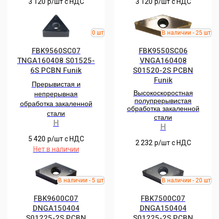
3 120
р/шт c НДС
3 120
р/шт c НДС
FBK9560SC07
FBK9550SC06
TNGA160408 S01525-
VNGA160408
6S PCBN Funik
S01520-2S PCBN
Funik
Прерывистая и
Высокоскоростная
непрерывная
полупрерывистая
обработка закаленной
обработка закаленной
стали
стали
H
H
5 420
р/шт c НДС
2 232
р/шт c НДС
Нет в наличии
FBK9600С07
FBK7500С07
DNGA150404
DNGA150404
S01225-2S РCBN
S01225-2S РCBN