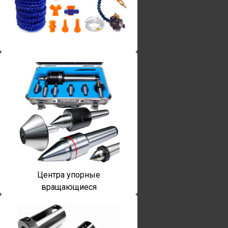
Винты torx
Центра упорные
вращающиеся