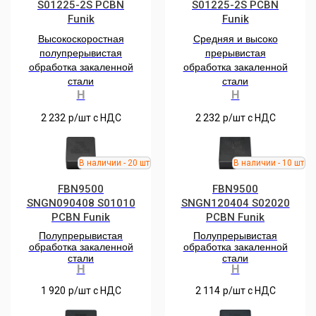
S01225-2S РCBN
S01225-2S РCBN
Funik
Funik
Высокоскоростная
Средняя и высоко
полупрерывистая
прерывистая
обработка закаленной
обработка закаленной
стали
стали
H
H
2 232
р/шт c НДС
2 232
р/шт c НДС
FBN9500
FBN9500
SNGN090408 S01010
SNGN120404 S02020
PCBN Funik
PCBN Funik
Полупрерывистая
Полупрерывистая
обработка закаленной
обработка закаленной
стали
стали
H
H
1 920
р/шт c НДС
2 114
р/шт c НДС