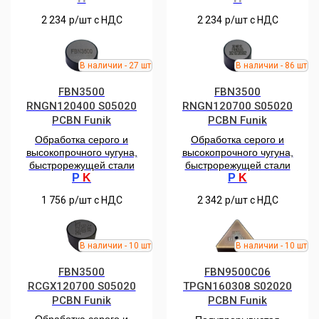
2 234
р/шт c НДС
2 234
р/шт c НДС
FBN3500
FBN3500
RNGN120400 S05020
RNGN120700 S05020
PCBN Funik
PCBN Funik
Обработка серого и
Обработка серого и
высокопрочного чугуна,
высокопрочного чугуна,
быстрорежущей стали
быстрорежущей стали
P
K
P
K
1 756
р/шт c НДС
2 342
р/шт c НДС
FBN3500
FBN9500C06
RCGX120700 S05020
TPGN160308 S02020
PCBN Funik
PCBN Funik