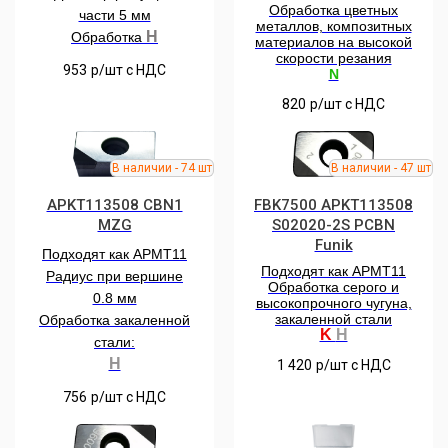
Обработка цветных
части 5 мм
металлов, композитных
H
Обработка
материалов на высокой
скорости резания
953
р/шт c НДС
N
820
р/шт c НДС
APKT113508 CBN1
FBK7500 APKT113508
MZG
S02020-2S РCBN
Funik
Подходят как APMT11
Подходят как APMT11
Радиус при вершине
Обработка серого и
0.8 мм
высокопрочного чугуна,
закаленной стали
Обработка закаленной
K
H
стали:
H
1 420
р/шт c НДС
756
р/шт c НДС