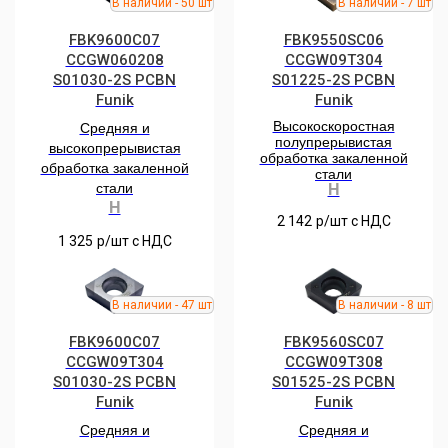
FBK9600C07
FBK9550SC06
CCGW060208
CCGW09T304
S01030-2S РCBN
S01225-2S PCBN
Funik
Funik
Высокоскоростная
Средняя и
полупрерывистая
высокопрерывистая
обработка закаленной
обработка закаленной
стали
стали
H
H
2 142
р/шт c НДС
1 325
р/шт c НДС
FBK9600C07
FBK9560SC07
CCGW09T304
CCGW09T308
S01030-2S РCBN
S01525-2S РCBN
Funik
Funik
Средняя и
Средняя и