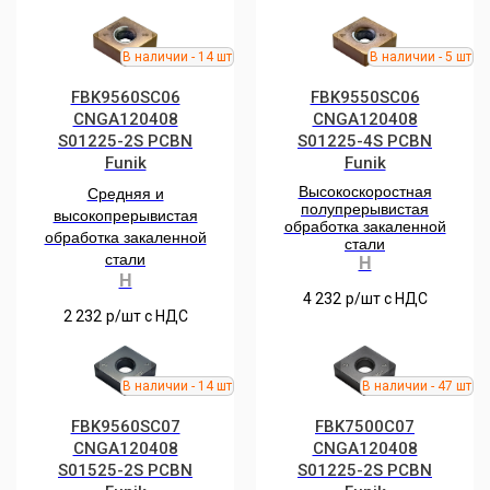
FBK9560SC06
FBK9550SC06
CNGA120408
CNGA120408
S01225-2S PCBN
S01225-4S PCBN
Funik
Funik
Высокоскоростная
Средняя и
полупрерывистая
высокопрерывистая
обработка закаленной
обработка закаленной
стали
стали
H
H
4 232
р/шт c НДС
2 232
р/шт c НДС
FBK9560SC07
FBK7500С07
CNGA120408
CNGA120408
S01525-2S PCBN
S01225-2S РCBN