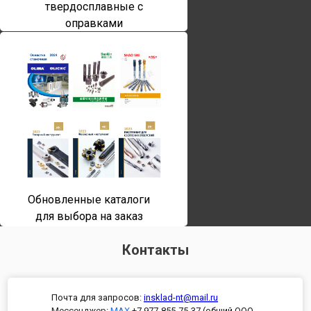
твердосплавные с
оправками
Обновленные каталоги
для выбора на заказ
Контакты
Почта для запросов:
insklad-nt@mail.ru
Мессенджер
:
MAX
+7 977-855-75-37 (общий ООО