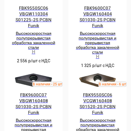
FBK9550SC06
FBK9600C07
VBGW110304
VBGW160404
S01225-2S PCBN
S01030-2S PCBN
Funik
Funik
Высокоскоростная
Высокоскоростная
полупрерывистая
полупрерывистая и
обработка закаленной
прерывистая
стали
обработка закаленной
H
стали
H
2 556
р/шт c НДС
1 325
р/шт c НДС
FBK9600C07
FBK9550SC06
VBGW160408
VCGW160408
S01030-2S PCBN
S01520-2S PCBN
Funik
Funik
Высокоскоростная
Высокоскоростная
полупрерывистая и
полупрерывистая
прерывистая
обработка закаленной