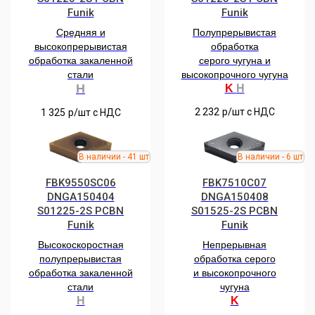
Funik
Funik
Средняя и
Полупрерывистая
высокопрерывистая
обработка
обработка закаленной
серого чугуна и
стали
высокопрочного чугуна
H
K
H
2 232
р/шт c НДС
1 325
р/шт c НДС
FBK9550SC06
FBK7510С07
DNGA150404
DNGA150408
S01225-2S РCBN
S01525-2S РCBN
Funik
Funik
Высокоскоростная
Непрерывная
полупрерывистая
обработка серого
обработка закаленной
и высокопрочного
стали
чугуна
H
K