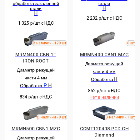
обработка закаленной
стали
H
стали
H
2 232
р/шт c НДС
1 325
р/шт c НДС
MRMN400 CBN 1T
MRMN400 CBN1 MZG
IRON ROOT
Диаметр режущей
Диаметр режущей
части 4 мм
части 4 мм
H
Обработка
P
H
Обработка
852
р/шт c НДС
834
р/шт c НДС
Нет в наличии
MRMN500 CBN1 MZG
CCMT120408 PCD GH
Diamond
Диаметр режущей