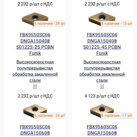
2 232
р/шт c НДС
2 232
р/шт c НДС
FBK9550SC06
FBK9550SC06
DNGA150408
DNGA150408
S01225-2S РCBN
S01225-4S РCBN
Funik
Funik
Высокоскоростная
Высокоскоростная
полупрерывистая
полупрерывистая
обработка закаленной
обработка закаленной
стали
стали
H
H
2 232
р/шт c НДС
4 123
р/шт c НДС
FBK9550SC06
FBK9560SC06
DNGA150608
DNGA150608