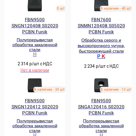
FBN9500
FBN7600
SNGN120408 S02020
SNMN120408 S05020
PCBN Funik
PCBN Funik
Полупрерывистая
Обработка серого и
обработка закаленной
высокопрочного чугуна,
стали
быстрорежущей стали
H
P
K
2 314
р/шт c НДС
2 234
р/шт c НДС
Нет в наличии
FBN9500
FBN9500
SNGN120412 S02020
SNGA120416 S02020
PCBN Funik
PCBN Funik
Полупрерывистая
Полупрерывистая
обработка закаленной
обработка закаленной
стали
стали
H
H