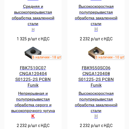
Средняя и
Высокоскоростная
высокопрерывистая
полупрерывистая
обработка закаленной
обработка закаленной
стали
стали
Н
H
1 325
р/шт c НДС
2 232
р/шт c НДС
FBK7510С07
FBK9550SC06
CNGA120404
CNGA120408
S01225-2S РCBN
S01225-2S PCBN
Funik
Funik
Непрерывная и
Высокоскоростная
полупрерывистая
полупрерывистая
обр
аботка серого и
обработка закаленной
высокопрочного чугуна
стали
K
H
2 232
р/шт c НДС
2 232
р/шт c НДС