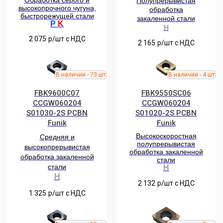
Обработка серого и
Полупрерывистая
высокопрочного чугуна,
обработка
быстрорежущей стали
закаленной стали
P
K
H
2 075
р/шт c НДС
2 165
р/шт c НДС
FBK9600C07
FBK9550SC06
CCGW060204
CCGW060204
S01030-2S РCBN
S01020-2S PCBN
Funik
Funik
Высокоскоростная
Средняя и
полупрерывистая
высокопрерывистая
обработка закаленной
обработка закаленной
стали
стали
H
H
2 132
р/шт c НДС
1 325
р/шт c НДС