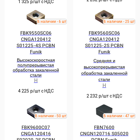
1 325
р/шт c НДС
FBK9550SC06
FBK9560SC06
CNGA120412
CNGA120412
S01225-4S PCBN
S01225-2S PCBN
Funik
Funik
Высокоскоростная
Средняя и
полупрерывистая
высокопрерывистая
обработка закаленной
обработка закаленной
стали
стали
H
H
4 225
р/шт c НДС
2 232
р/шт c НДС
FBK9600C07
FBN7600
CNGA120416
CNGN120716 S05020
S02020-2S РCBN
PCBN Funik