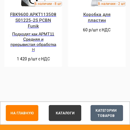
FBK9600 APKT113508
Коробка для
S01225-2S РCBN
пластин
Funik
60
р/шт c НДС
Подходят как APMT11
Средняя и
прерывистая обработка
H
1 420
р/шт c НДС
КАТЕГОРИИ
НА ГЛАВНУЮ
КАТАЛОГИ
ТОВАРОВ