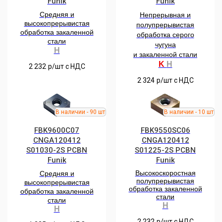
Funik
Funik
Средняя и
Непрерывная и
высокопрерывистая
полупрерывистая
обработка закаленной
обработка серого
стали
чугуна
H
и закаленной стали
K
H
2 232
р/шт c НДС
2 324
р/шт c НДС
FBK9600C07
FBK9550SC06
CNGA120412
CNGA120412
S01030-2S РCBN
S01225-2S PCBN
Funik
Funik
Высокоскоростная
Средняя и
полупрерывистая
высокопрерывистая
обработка закаленной
обработка закаленной
стали
стали
H
H
2 232
р/шт c НДС