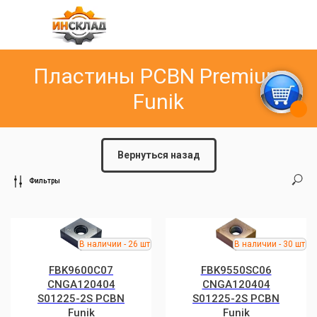
Пластины PCBN Premium
Funik
Вернуться назад
Фильтры
FBK9600С07
FBK9550SC06
CNGA120404
CNGA120404
S01225-2S РCBN
S01225-2S PCBN
Funik
Funik