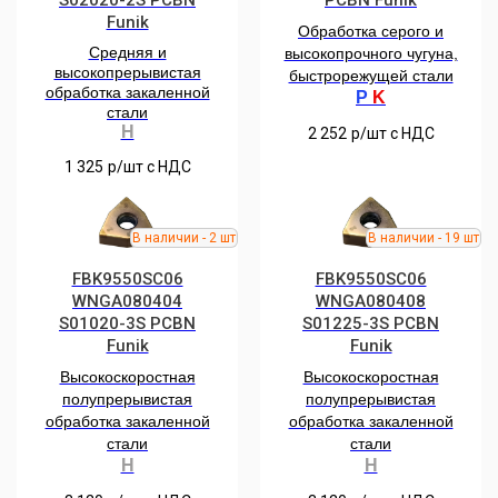
Funik
Обработка серого и
Средняя и
высокопрочного чугуна,
высокопрерывистая
быстрорежущей стали
обработка закаленной
P
K
стали
H
2 252
р/шт c НДС
1 325
р/шт c НДС
FBK9550SC06
FBK9550SC06
WNGA080404
WNGA080408
S01020-3S PCBN
S01225-3S PCBN
Funik
Funik
Высокоскоростная
Высокоскоростная
полупрерывистая
полупрерывистая
обработка закаленной
обработка закаленной
стали
стали
H
H