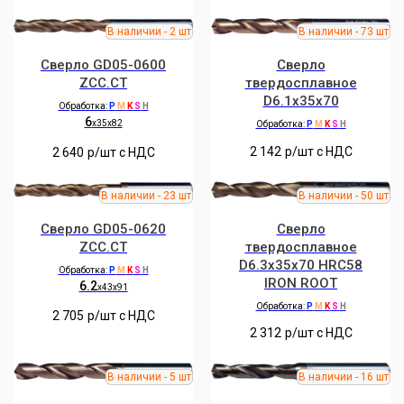
Сверло GD05-0600
Сверло
ZCC.CT
твердосплавное
D6.1x35x70
Обработка:
P
M
K
S
H
6
x35x82
Обработка:
P
M
K
S
H
2 142
р/шт c НДС
2 640
р/шт c НДС
Сверло GD05-0620
Сверло
ZCC.CT
твердосплавное
D6.3x35x70 HRC58
Обработка:
P
M
K
S
H
IRON ROOT
6.2
x43x91
Обработка:
P
M
K
S
H
2 705
р/шт c НДС
2 312
р/шт c НДС