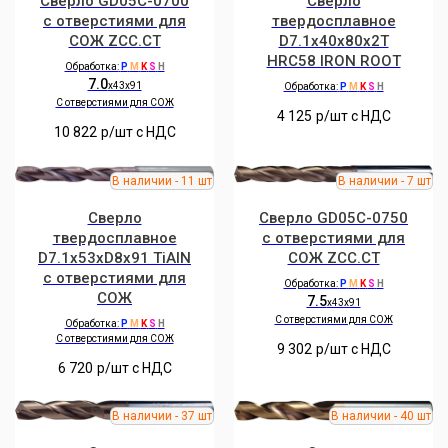
Сверло GD05C-0700
Сверло
с отверстиями для
твердосплавное
СОЖ ZCC.CT
D7.1x40x80x2T
HRC58 IRON ROOT
Обработка:
P
M
K
S
H
7.0
x43x91
Обработка:
P
M
K
S
H
C отверстиями для СОЖ
4 125
р/шт c НДС
10 822
р/шт c НДС
Сверло
Сверло GD05C-0750
твердосплавное
с отверстиями для
D7.1x53xD8x91 TiAlN
СОЖ ZCC.CT
с отверстиями для
Обработка:
P
M
K
S
H
СОЖ
7.5
x43x91
C отверстиями для СОЖ
Обработка:
P
M
K
S
H
C отверстиями для СОЖ
9 302
р/шт c НДС
6 720
р/шт c НДС