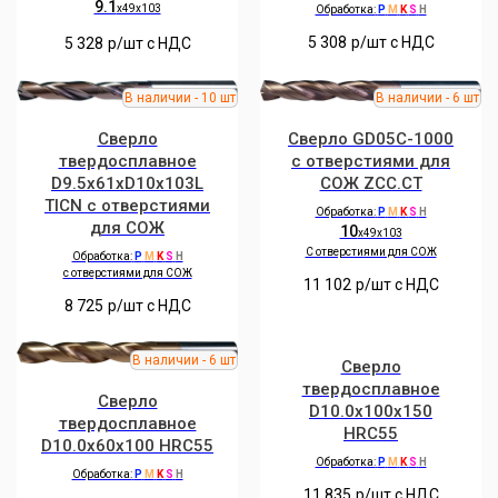
9.1
x49x103
Обработка:
P
M
K
S
H
5 308
р/шт c НДС
5 328
р/шт c НДС
Сверло
Сверло GD05C-1000
твердосплавное
с отверстиями для
D9.5x61xD10x103L
СОЖ ZCC.CT
TICN с отверстиями
Обработка:
P
M
K
S
H
для СОЖ
10
x49x103
C отверстиями для СОЖ
Обработка:
P
M
K
S
H
с отверстиями для СОЖ
11 102
р/шт c НДС
8 725
р/шт c НДС
Сверло
твердосплавное
Сверло
D10.0x100x150
твердосплавное
HRC55
D10.0x60x100 HRC55
Обработка:
P
M
K
S
H
Обработка:
P
M
K
S
H
11 835
р/шт c НДС