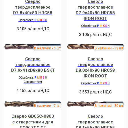
Сверло
Сверло
твердосплавное
твердосплавное
D7.8x40x80 HRC58
D7.9x40x80 HRC58
IRON ROOT
Обработка:
P
M
K
S
H
Обработка:
P
M
K
S
H
3 105
р/шт c НДС
3 105
р/шт c НДС
Сверло
Сверло
твердосплавное
твердосплавное
D7.9x41xD8x80 BSKT
D8.0x40x80 HRC58
IRON ROOT
Обработка:
P
M
K
S
H
С покрытием
Обработка:
P
M
K
S
H
4 152
р/шт c НДС
3 553
р/шт c НДС
Сверло GD05C-0800
Сверло
с отверстиями для
твердосплавное
СОЖ ZCC.CT
D8.1x55x90 HRC55