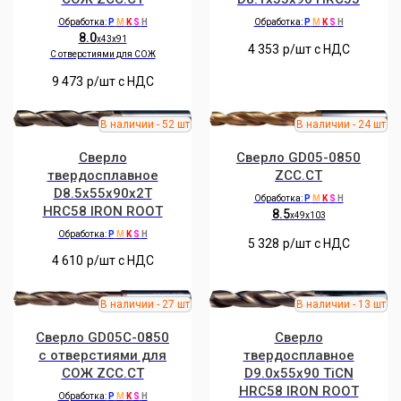
Обработка:
P
M
K
S
H
Обработка:
P
M
K
S
H
8.0
x43x91
4 353
р/шт c НДС
C отверстиями для СОЖ
9 473
р/шт c НДС
Сверло
Сверло GD05-0850
твердосплавное
ZCC.CT
D8.5x55x90x2T
Обработка:
P
M
K
S
H
HRC58 IRON ROOT
8.5
x49x103
Обработка:
P
M
K
S
H
5 328
р/шт c НДС
4 610
р/шт c НДС
Сверло GD05C-0850
Сверло
с отверстиями для
твердосплавное
СОЖ ZCC.CT
D9.0x55x90 TiCN
HRC58 IRON ROOT
Обработка:
P
M
K
S
H