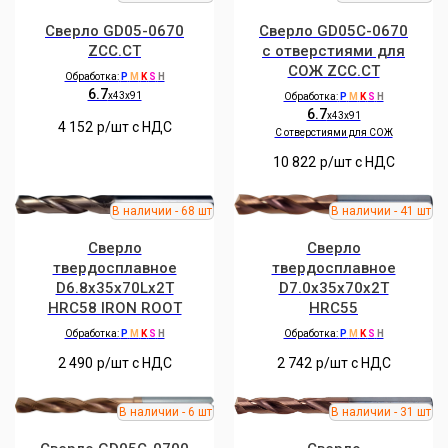
Сверло GD05-0670
Сверло GD05C-0670
ZCC.CT
с отверстиями для
СОЖ ZCC.CT
Обработка:
P
M
K
S
H
6.7
x43x91
Обработка:
P
M
K
S
H
6.7
x43x91
4 152
р/шт c НДС
C отверстиями для СОЖ
10 822
р/шт c НДС
Сверло
Сверло
твердосплавное
твердосплавное
D6.8x35x70Lx2T
D7.0x35x70x2T
HRC58 IRON ROOT
HRC55
Обработка:
P
M
K
S
H
Обработка:
P
M
K
S
H
2 490
р/шт c НДС
2 742
р/шт c НДС