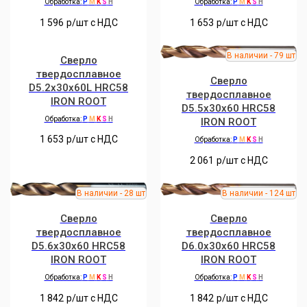
Обработка:
P
M
K
S
H
Обработка:
P
M
K
S
H
1 596
р/шт c НДС
1 653
р/шт c НДС
Сверло
твердосплавное
Сверло
D5.2x30x60L HRC58
твердосплавное
IRON ROOT
D5.5x30x60 HRC58
Обработка:
P
M
K
S
H
IRON ROOT
1 653
р/шт c НДС
Обработка:
P
M
K
S
H
2 061
р/шт c НДС
Сверло
Сверло
твердосплавное
твердосплавное
D5.6x30x60 HRC58
D6.0x30x60 HRC58
IRON ROOT
IRON ROOT
Обработка:
P
M
K
S
H
Обработка:
P
M
K
S
H
1 842
р/шт c НДС
1 842
р/шт c НДС