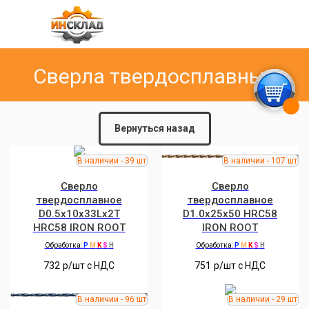
Сверла твердосплавные
Вернуться назад
Сверло
Сверло
твердосплавное
твердосплавное
D0.5x10x33Lx2T
D1.0x25x50 HRC58
HRC58 IRON ROOT
IRON ROOT
Обработка:
P
M
K
S
H
Обработка:
P
M
K
S
H
732
р/шт c НДС
751
р/шт c НДС