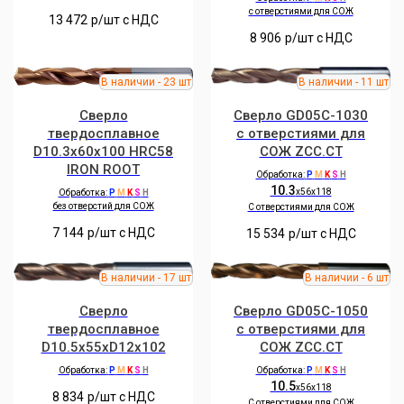
с отверстиями для СОЖ
13 472
р/шт c НДС
8 906
р/шт c НДС
Сверло
Сверло GD05C-1030
твердосплавное
с отверстиями для
D10.3x60x100 HRC58
СОЖ ZCC.CT
IRON ROOT
Обработка:
P
M
K
S
H
10.3
x56x118
Обработка:
P
M
K
S
H
без отверстий для СОЖ
C отверстиями для СОЖ
7 144
р/шт c НДС
15 534
р/шт c НДС
Сверло
Сверло GD05C-1050
твердосплавное
с отверстиями для
D10.5x55xD12x102
СОЖ ZCC.CT
Обработка:
P
M
K
S
H
Обработка:
P
M
K
S
H
10.5
x56x118
8 834
р/шт c НДС
C отверстиями для СОЖ