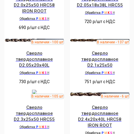
D2.0x25x50 HRC58
D2.05x18x38L HRC55
IRON ROOT
Обработка:
P
M
K
S
H
Обработка:
P
M
K
S
H
720
р/шт c НДС
690
р/шт c НДС
Сверло
Сверло
твердосплавное
твердосплавное
D2.05x20x40L
D2.1x25x50
Обработка:
P
M
K
S
H
Обработка:
P
M
K
S
H
730
р/шт c НДС
751
р/шт c НДС
Сверло
Сверло
твердосплавное
твердосплавное
D2.3x25x50 HRC55
D2.4x20x40L HRC58
IRON ROOT
Обработка:
P
M
K
S
H
Обработка:
P
M
K
S
H