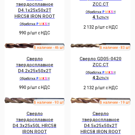
твердосплавное
ZCC.CT
D4.1x25x50x2T
Обработка:
P
M
K
S
H
HRC58 IRON ROOT
4.1
x29x74
Обработка:
P
M
K
S
H
2 132
р/шт c НДС
990
р/шт c НДС
Сверло
Сверло GD05-0420
твердосплавное
ZCC.CT
D4.2x25x50x2T
Обработка:
P
M
K
S
H
4.2
x29x74
Обработка:
P
M
K
S
H
990
р/шт c НДС
2 132
р/шт c НДС
Сверло
Сверло
твердосплавное
твердосплавное
D4.3x25x50L HRC58
D4.5x25x50x2T
IRON ROOT
HRC58 IRON ROOT