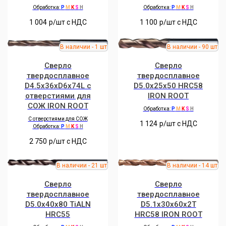
Обработка:
P
M
K
S
H
Обработка:
P
M
K
S
H
1 004
р/шт c НДС
1 100
р/шт c НДС
Сверло
Сверло
твердосплавное
твердосплавное
D4.5x36xD6x74L с
D5.0x25x50 HRC58
отверстиями для
IRON ROOT
СОЖ IRON ROOT
Обработка:
P
M
K
S
H
С отверстиями для СОЖ
1 124
р/шт c НДС
Обработка:
P
M
K
S
H
2 750
р/шт c НДС
Сверло
Сверло
твердосплавное
твердосплавное
D5.0x40x80 TiALN
D5.1x30x60x2T
HRC55
HRC58 IRON ROOT