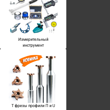
Измерительный
инструмент
T фрезы профили П и U