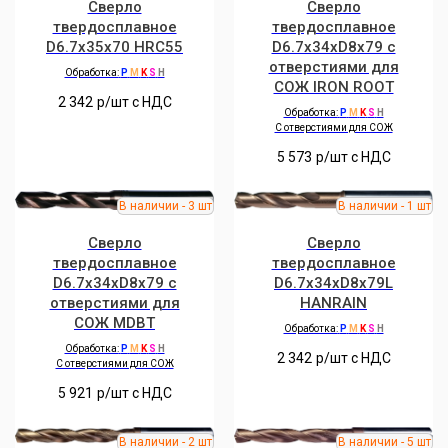
Сверло
Сверло
твердосплавное
твердосплавное
D6.7x35x70 HRC55
D6.7x34xD8x79 с
отверстиями для
Обработка:
P
M
K
S
H
СОЖ IRON ROOT
2 342
р/шт c НДС
Обработка:
P
M
K
S
H
C отверстиями для СОЖ
5 573
р/шт c НДС
Сверло
Сверло
твердосплавное
твердосплавное
D6.7x34xD8x79 с
D6.7x34xD8x79L
отверстиями для
HANRAIN
СОЖ MDBT
Обработка:
P
M
K
S
H
Обработка:
P
M
K
S
H
2 342
р/шт c НДС
C отверстиями для СОЖ
5 921
р/шт c НДС