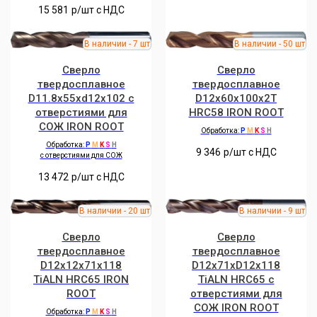
15 581
р/шт c НДС
Сверло
Сверло
твердосплавное
твердосплавное
D11.8x55xd12x102 с
D12x60x100x2T
отверстиями для
HRC58 IRON ROOT
СОЖ IRON ROOT
Обработка:
P
M
K
S
H
Обработка:
P
M
K
S
H
9 346
р/шт c НДС
с отверстиями для СОЖ
13 472
р/шт c НДС
Сверло
Сверло
твердосплавное
твердосплавное
D12x12x71x118
D12x71xD12x118
TiALN HRC65 IRON
TiALN HRC65 с
ROOT
отверстиями для
СОЖ IRON ROOT
Обработка:
P
M
K
S
H