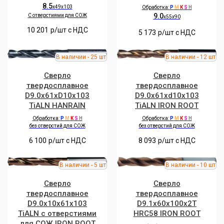
8.5
x49x103
Обработка:
P
M
K
S
H
9.0
C отверстиями для СОЖ
x55x90
10 201
р/шт c НДС
5 173
р/шт c НДС
Сверло
Сверло
твердосплавное
твердосплавное
D9.0x61xD10x103
D9.0x61xd10x103
TiALN HANRAIN
TiALN IRON ROOT
Обработка:
P
M
K
S
H
Обработка:
P
M
K
S
H
без отверстий для СОЖ
без отверстий для СОЖ
6 100
р/шт c НДС
8 093
р/шт c НДС
Сверло
Сверло
твердосплавное
твердосплавное
D9.0x10x61x103
D9.1x60x100x2T
TiALN с отверстиями
HRC58 IRON ROOT
для СОЖ IRON ROOT