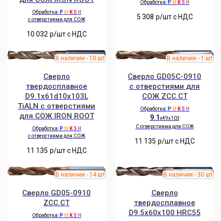
Обработка:
P
M
K
S
H
Обработка:
P
M
K
S
H
5 308
р/шт c НДС
с отверстиями для СОЖ
10 032
р/шт c НДС
Сверло
Сверло GD05C-0910
твердосплавное
с отверстиями для
D9.1x61d10x103L
СОЖ ZCC.CT
TiALN с отверстиями
Обработка:
P
M
K
S
H
для СОЖ IRON ROOT
9.1
x49x103
C отверстиями для СОЖ
Обработка:
P
M
K
S
H
с отверстиями для СОЖ
11 135
р/шт c НДС
11 135
р/шт c НДС
Сверло GD05-0910
Сверло
ZCC.CT
твердосплавное
D9.5x60x100 HRC55
Обработка:
P
M
K
S
H