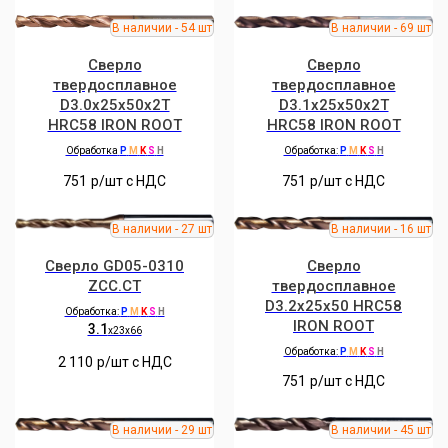
Сверло
Сверло
твердосплавное
твердосплавное
D3.0x25x50x2T
D3.1x25x50x2T
HRC58 IRON ROOT
HRC58 IRON ROOT
Обработка
P
M
K
S
H
Обработка:
P
M
K
S
H
751
р/шт c НДС
751
р/шт c НДС
Сверло GD05-0310
Сверло
ZCC.CT
твердосплавное
D3.2x25x50 HRC58
Обработка:
P
M
K
S
H
IRON ROOT
3.1
x23x66
Обработка:
P
M
K
S
H
2 110
р/шт c НДС
751
р/шт c НДС