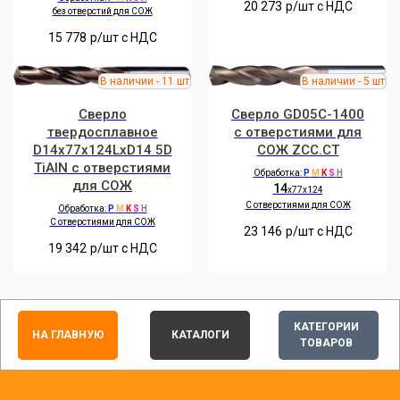
20 273
р/шт c НДС
без отверстий для СОЖ
15 778
р/шт c НДС
Сверло
Сверло GD05C-1400
твердосплавное
с отверстиями для
D14x77x124LxD14 5D
СОЖ ZCC.CT
TiAlN с отверстиями
Обработка:
P
M
K
S
H
для СОЖ
14
x77x124
C отверстиями для СОЖ
Обработка:
P
M
K
S
H
С отверстиями для СОЖ
23 146
р/шт c НДС
19 342
р/шт c НДС
КАТЕГОРИИ
НА ГЛАВНУЮ
КАТАЛОГИ
ТОВАРОВ