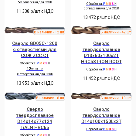
без отверстий для СОЖ
Обработка:
P
M
K
S
H
с отверстиями для СОЖ
11 338
р/шт c НДС
13 472
р/шт c НДС
Сверло GD05C-1200
Сверло
с отверстиями для
твердосплавное
СОЖ ZCC.CT
D13x60x100x2T
HRC58 IRON ROOT
Обработка:
P
M
K
S
H
12
x56x118
Обработка:
P
M
K
S
H
C отверстиями для СОЖ
11 452
р/шт c НДС
13 953
р/шт c НДС
Сверло
Сверло
твердосплавное
твердосплавное
D14x14x77x124
D14x100x150Lx2T
TiALN HRC65
Обработка:
P
M
K
S
H
Обработка:
P
M
K
S
H