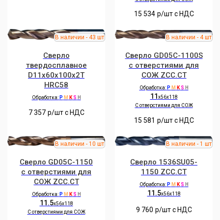
15 534
р/шт c НДС
Сверло
Сверло GD05C-1100S
твердосплавное
с отверстиями для
D11x60x100x2T
СОЖ ZCC.CT
HRC58
Обработка:
P
M
K
S
H
11
x56x118
Обработка:
P
M
K
S
H
C отверстиями для СОЖ
7 357
р/шт c НДС
15 581
р/шт c НДС
Сверло GD05C-1150
Сверло 1536SU05-
с отверстиями для
1150 ZCC.CT
СОЖ ZCC.CT
Обработка:
P
M
K
S
H
11.5
x56x118
Обработка:
P
M
K
S
H
11.5
x56x118
9 760
р/шт c НДС
C отверстиями для СОЖ