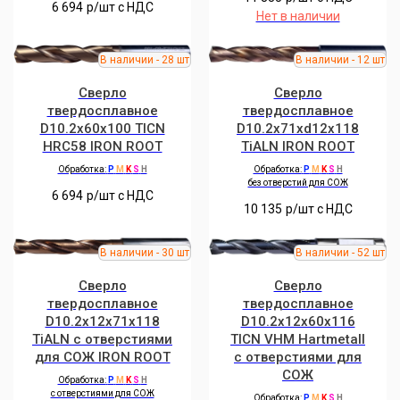
6 694
р/шт c НДС
Нет в наличии
Сверло
Сверло
твердосплавное
твердосплавное
D10.2x60x100 TICN
D10.2x71xd12x118
HRC58 IRON ROOT
TiALN IRON ROOT
Обработка:
P
M
K
S
H
Обработка:
P
M
K
S
H
без отверстий для СОЖ
6 694
р/шт c НДС
10 135
р/шт c НДС
Сверло
Сверло
твердосплавное
твердосплавное
D10.2x12x71x118
D10.2x12x60x116
TiALN с отверстиями
TICN VHM Hartmetall
для СОЖ IRON ROOT
с отверстиями для
СОЖ
Обработка:
P
M
K
S
H
с отверстиями для СОЖ
Обработка:
P
M
K
S
H