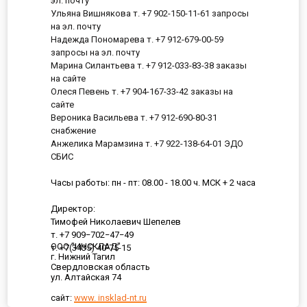
эл. почту
Ульяна Вишнякова т. +7 902-150-11-61 запросы
на эл. почту
Надежда Пономарева т. +7 912-679-00-59
запросы на эл. почту
Марина Силантьева т. +7 912-033-83-38 заказы
на сайте
Олеся Певень т. +7 904-167-33-42 заказы на
сайте
Вероника Васильева т. +7 912-690-80-31
снабжение
Анжелика Марамзина т. +7 922-138-64-01 ЭДО
СБИС
Часы работы: пн - пт: 08.00 - 18.00 ч. МСК + 2 часа
Директор:
Тимофей Николаевич Шепелев
т. +7 909−702−47−49
ООО "ИНСКЛАД"
т. +7(3435) 40-75-15
г. Нижний Тагил
Свердловская область
ул. Алтайская 74
сайт:
www. insklad-nt.ru