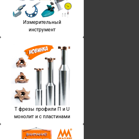
Измерительный
инструмент
T фрезы профили П и U
монолит и с пластинами