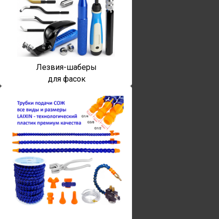
Лезвия-шаберы
для фасок
Винты torx