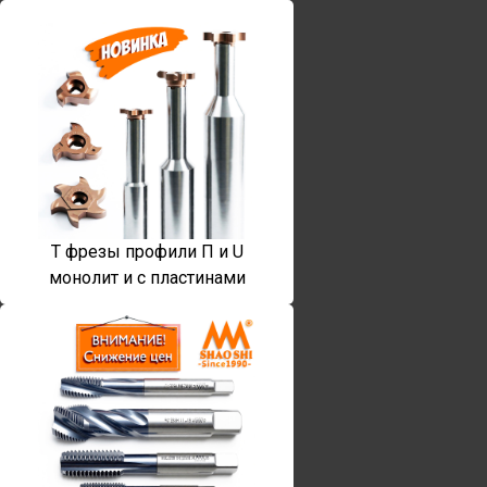
T фрезы профили П и U
монолит и с пластинами