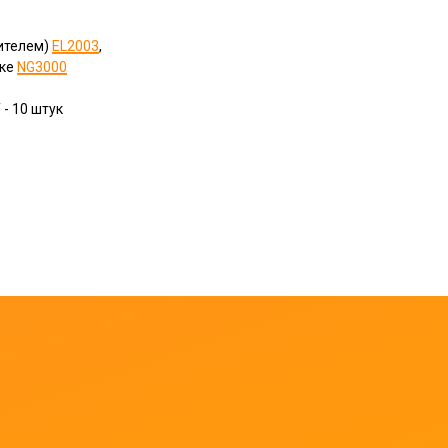
нителем)
EL2003
,
тке
NG3000
- 10 штук