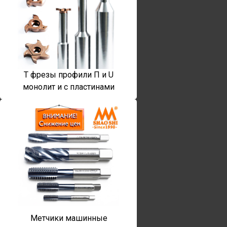
T фрезы профили П и U
монолит и с пластинами
Метчики машинные