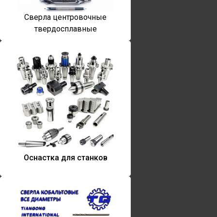
Сверла центровочные
твердосплавные
Оснастка для станков