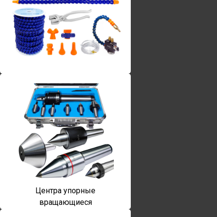
Винты torx
Центра упорные
вращающиеся