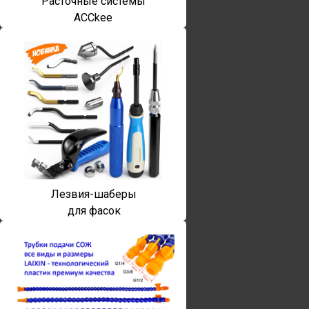
Расточные системы
ACCkee
Лезвия-шаберы
для фасок