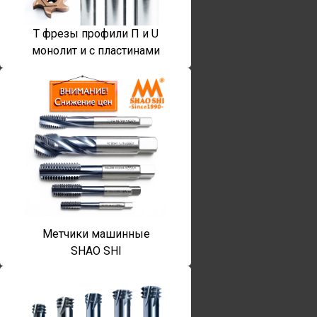
T фрезы профили П и U
монолит и с пластинами
Метчики машинные
SHAO SHI