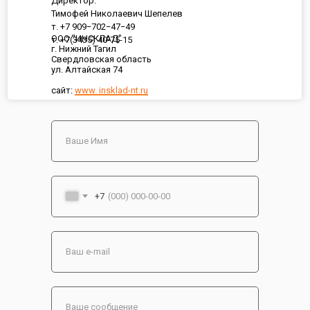
Директор:
Тимофей Николаевич Шепелев
т. +7 909−702−47−49
ООО "ИНСКЛАД"
т. +7(3435) 40-75-15
г. Нижний Тагил
Свердловская область
ул. Алтайская 74
сайт:
www. insklad-nt.ru
+7