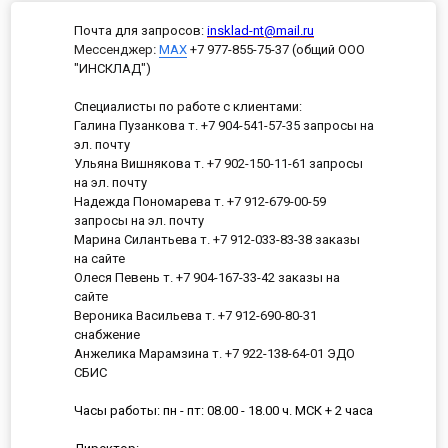
Почта для запросов:
insklad-nt@mail.ru
Мессенджер
:
MAX
+7 977-855-75-37 (общий ООО
"ИНСКЛАД")
Специалисты по работе с клиентами:
Галина Пузанкова т. +7 904-541-57-35 запросы на
эл. почту
Ульяна Вишнякова т. +7 902-150-11-61 запросы
на эл. почту
Надежда Пономарева т. +7 912-679-00-59
запросы на эл. почту
Марина Силантьева т. +7 912-033-83-38 заказы
на сайте
Олеся Певень т. +7 904-167-33-42 заказы на
сайте
Вероника Васильева т. +7 912-690-80-31
снабжение
Анжелика Марамзина т. +7 922-138-64-01 ЭДО
СБИС
Часы работы: пн - пт: 08.00 - 18.00 ч. МСК + 2 часа