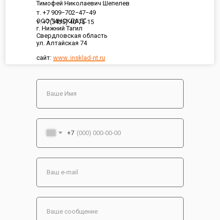
Тимофей Николаевич Шепелев
т. +7 909−702−47−49
ООО "ИНСКЛАД"
т. +7(3435) 40-75-15
г. Нижний Тагил
Свердловская область
ул. Алтайская 74
сайт:
www. insklad-nt.ru
+7