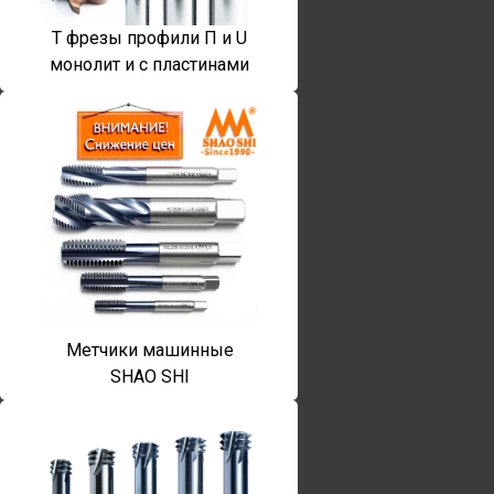
T фрезы профили П и U
монолит и с пластинами
Метчики машинные
SHAO SHI