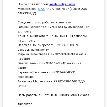
Почта для запросов:
insklad-nt@mail.ru
Мессенджер
:
MAX
+7 977-855-75-37 (общий ООО
"ИНСКЛАД")
Специалисты по работе с клиентами:
Галина Пузанкова т. +7 904-541-57-35 запросы на
эл. почту
Ульяна Вишнякова т. +7 902-150-11-61 запросы
на эл. почту
Надежда Пономарева т. +7 912-679-00-59
запросы на эл. почту
Марина Силантьева т. +7 912-033-83-38 заказы
на сайте
Олеся Певень т. +7 904-167-33-42 заказы на
сайте
Вероника Васильева т. +7 912-690-80-31
снабжение
Анжелика Марамзина т. +7 922-138-64-01 ЭДО
СБИС
Часы работы: пн - пт: 08.00 - 18.00 ч. МСК + 2 часа
Директор: