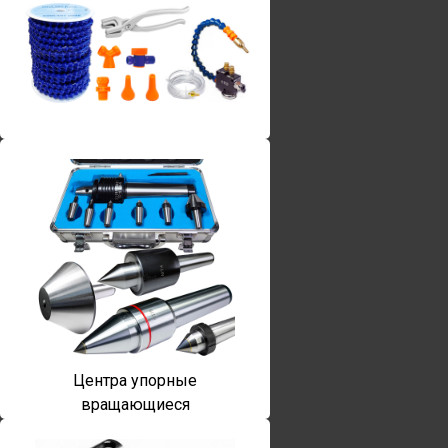
Винты torx
Центра упорные
вращающиеся