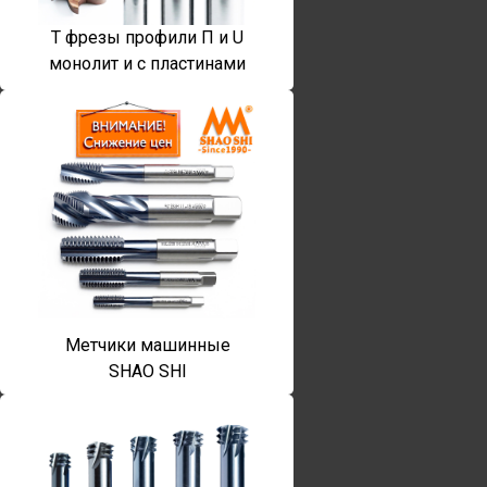
T фрезы профили П и U
монолит и с пластинами
Метчики машинные
SHAO SHI