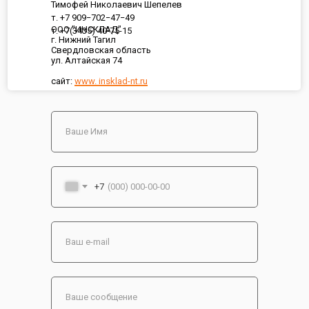
Тимофей Николаевич Шепелев
т. +7 909−702−47−49
ООО "ИНСКЛАД"
т. +7(3435) 40-75-15
г. Нижний Тагил
Свердловская область
ул. Алтайская 74
сайт:
www. insklad-nt.ru
+7