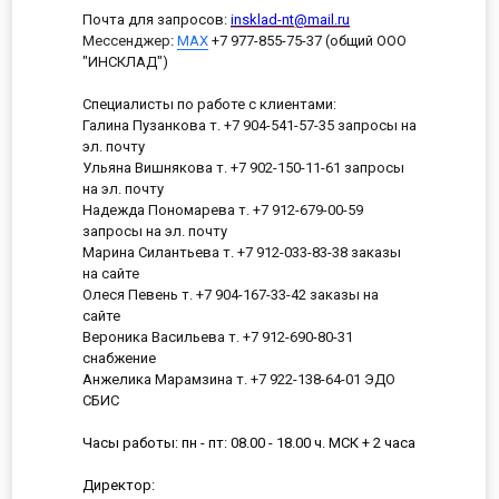
Почта для запросов:
insklad-nt@mail.ru
Мессенджер
:
MAX
+7 977-855-75-37 (общий ООО
"ИНСКЛАД")
Специалисты по работе с клиентами:
Галина Пузанкова т. +7 904-541-57-35 запросы на
эл. почту
Ульяна Вишнякова т. +7 902-150-11-61 запросы
на эл. почту
Надежда Пономарева т. +7 912-679-00-59
запросы на эл. почту
Марина Силантьева т. +7 912-033-83-38 заказы
на сайте
Олеся Певень т. +7 904-167-33-42 заказы на
сайте
Вероника Васильева т. +7 912-690-80-31
снабжение
Анжелика Марамзина т. +7 922-138-64-01 ЭДО
СБИС
Часы работы: пн - пт: 08.00 - 18.00 ч. МСК + 2 часа
Директор: