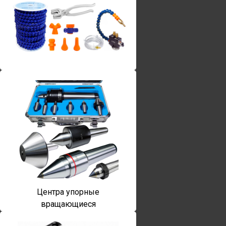
Винты torx
Центра упорные
вращающиеся