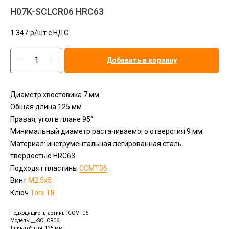
H07K-SCLCR06 HRC63
1 347
р/шт c НДС
Добавить в корзину
Диаметр хвостовика 7 мм
Общая длина 125 мм
Правая, угол в плане 95°
Минимальный диаметр растачиваемого отверстия 9 мм
Материал: инструментальная легированная сталь
твердостью HRC63
Подходят пластины
ССMT06
Винт
М2.5x5
Ключ
Torx T8
Подходящие пластины: CCMT06
Модель: __-SCLCR06
Длина общая: 125 мм