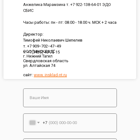
Анжелика Марамзина т. +7 922-138-64-01 ЭДО
СБИС
Часы работы: пн - пт: 08.00 - 18.00 ч. МСК + 2 часа
Директор:
Тимофей Николаевич Шепелев
т. +7 909−702−47−49
ООО "ИНСКЛАД"
т. +7(3435) 40-75-15
г. Нижний Тагил
Свердловская область
ул. Алтайская 74
сайт:
www. insklad-nt.ru
+7