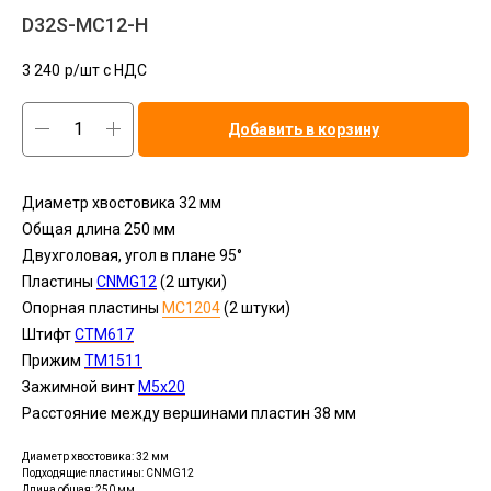
D32S-MC12-H
3 240
р/шт c НДС
Добавить в корзину
Диаметр хвостовика 32 мм
Общая длина 250 мм
Двухголовая, угол в плане 95°
Пластины
CNMG12
(2 штуки)
Опорная пластины
MC1204
(2 штуки)
Штифт
CTM617
Прижим
TM1511
Зажимной винт
M5x20
Расстояние между вершинами пластин 38 мм
Диаметр хвостовика: 32 мм
Подходящие пластины: CNMG12
Длина общая: 250 мм