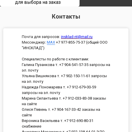
для выбора на заказ
Контакты
Почта для запросов:
insklad-nt@mail.ru
Мессенджер
:
MAX
+7 977-855-75-37 (общий ООО
"ИНСКЛАД")
Специалисты по работе с клиентами:
Галина Пузанкова т. +7 904-541-57-35 запросы на
эл. почту
Ульяна Вишнякова т. +7 902-150-11-61 запросы
на эл. почту
Надежда Пономарева т. +7 912-679-00-59
запросы на эл. почту
Марина Силантьева т. +7 912-033-83-38 заказы
на сайте
Олеся Певень т. +7 904-167-33-42 заказы на
сайте
Вероника Васильева т. +7 912-690-80-31
снабжение
Анжелика Марамзина т. +7 922-138-64-01 ЭДО