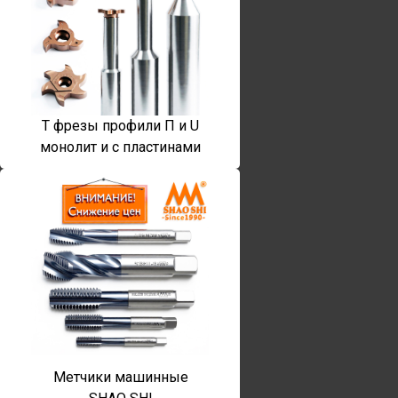
T фрезы профили П и U
монолит и с пластинами
Метчики машинные