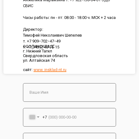
СБИС
Часы работы: пн - пт: 08.00 - 18.00 ч. МСК + 2 часа
Директор:
Тимофей Николаевич Шепелев
т. +7 909−702−47−49
ООО "ИНСКЛАД"
т. +7(3435) 40-75-15
г. Нижний Тагил
Свердловская область
ул. Алтайская 74
сайт:
www. insklad-nt.ru
+7