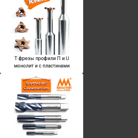
T фрезы профили П и U
монолит и с пластинами