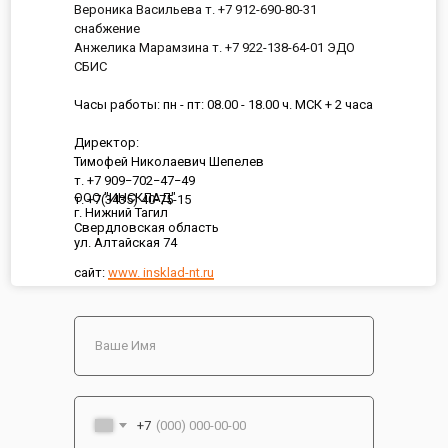
Вероника Васильева т. +7 912-690-80-31
снабжение
Анжелика Марамзина т. +7 922-138-64-01 ЭДО
СБИС
Часы работы: пн - пт: 08.00 - 18.00 ч. МСК + 2 часа
Директор:
Тимофей Николаевич Шепелев
т. +7 909−702−47−49
ООО "ИНСКЛАД"
т. +7(3435) 40-75-15
г. Нижний Тагил
Свердловская область
ул. Алтайская 74
сайт:
www. insklad-nt.ru
+7