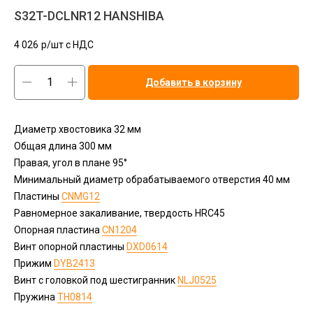
S32T-DCLNR12 HANSHIBA
4 026
р/шт c НДС
Добавить в корзину
Диаметр хвостовика 32 мм
Общая длина 300 мм
Правая, угол в плане 95°
Минимальный диаметр обрабатываемого отверстия 40 мм
Пластины
СNMG12
Равномерное закаливание, твердость HRC45
Опорная пластина
CN1204
Винт опорной пластины
DXD0614
Прижим
DYB2413
Винт с головкой под шестигранник
NLJ0525
Пружина
TH0814