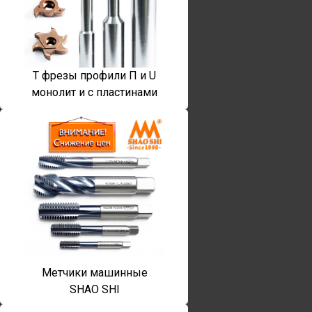
T фрезы профили П и U
монолит и с пластинами
Метчики машинные
SHAO SHI