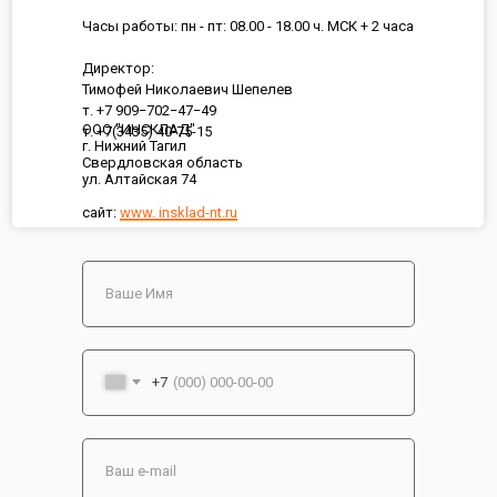
Часы работы: пн - пт: 08.00 - 18.00 ч. МСК + 2 часа
Директор:
Тимофей Николаевич Шепелев
т. +7 909−702−47−49
ООО "ИНСКЛАД"
т. +7(3435) 40-75-15
г. Нижний Тагил
Свердловская область
ул. Алтайская 74
сайт:
www. insklad-nt.ru
+7