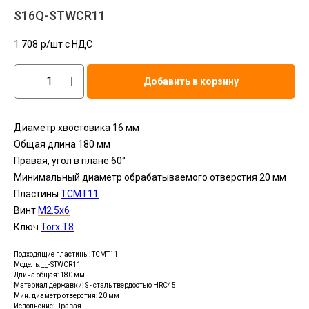
S16Q-STWCR11
1 708
р/шт c НДС
Добавить в корзину
Диаметр хвостовика 16 мм
Общая длина 180 мм
Правая, угол в плане 60°
Минимальный диаметр обрабатываемого отверстия 20 мм
Пластины
TCMT11
Винт
М2.5x6
Ключ
Torx T8
Подходящие пластины: TСMT11
Модель: __-STWCR11
Длина общая: 180 мм
Материал державки: S - сталь твердостью HRC45
Мин. диаметр отверстия: 20 мм
Исполнение: Правая