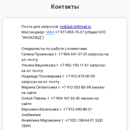
Контакты
Почта для запросов:
insklad-nt@mail.ru
Мессенджер
:
MAX
+7 977-855-75-37 (общий ООО
"ИНСКЛАД")
Специалисты по работе с клиентами:
Галина Пузанкова т. +7 904-541-57-35 запросы на
эл. почту
Ульяна Вишнякова т. +7 902-150-11-61 запросы
на эл. почту
Надежда Пономарева т. +7 912-679-00-59
запросы на эл. почту
Марина Силантьева т. +7 912-033-83-38 заказы
на сайте
Олеся Певень т. +7 904-167-33-42 заказы на
сайте
Вероника Васильева т. +7 912-690-80-31
снабжение
Анжелика Марамзина т. +7 922-138-64-01 ЭДО
СБИС