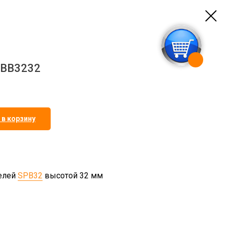
MBB3232
 в корзину
елей
SPB32
высотой 32 мм