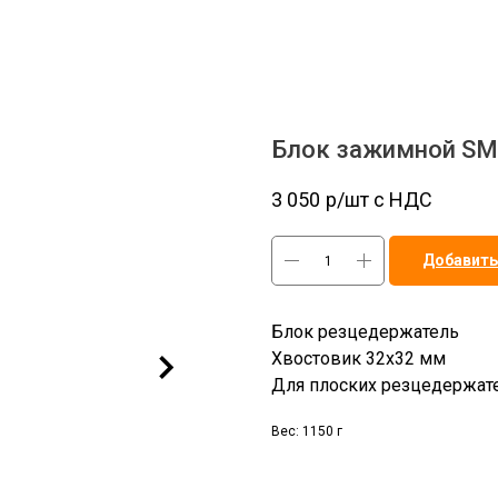
Блок зажимной S
3 050
р/шт c НДС
Добавить
Блок резцедержатель
Хвостовик 32х32 мм
Для плоских резцедержат
Вес: 1150 г