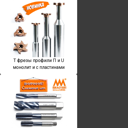
T фрезы профили П и U
монолит и с пластинами