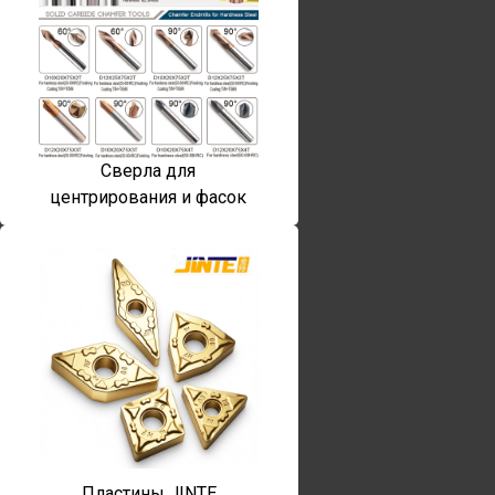
Сверла для
центрирования и фасок
Пластины JINTE