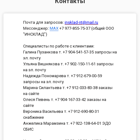
Контакты
Почта для запросов:
insklad-nt@mail.ru
Мессенджер
:
MAX
+7 977-855-75-37 (общий ООО
"ИНСКЛАД")
Специалисты по работе с клиентами:
Галина Пузанкова т. +7 904-541-57-35 запросы на
эл. почту
Ульяна Вишнякова т. +7 902-150-11-61 запросы
на эл. почту
Надежда Пономарева т. +7 912-679-00-59
запросы на эл. почту
Марина Силантьева т. +7 912-033-83-38 заказы
на сайте
Олеся Певень т. +7 904-167-33-42 заказы на
сайте
Вероника Васильева т. +7 912-690-80-31
снабжение
Анжелика Марамзина т. +7 922-138-64-01 ЭДО
СБИС