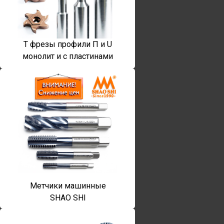
T фрезы профили П и U
монолит и с пластинами
Метчики машинные
SHAO SHI