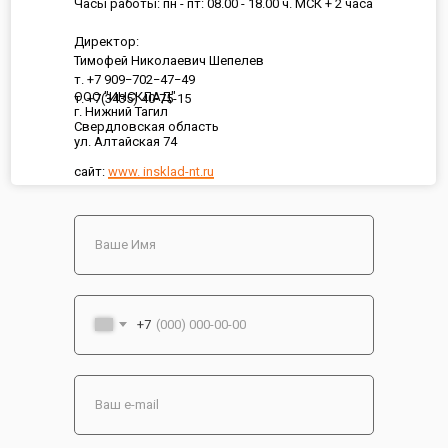
Часы работы: пн - пт: 08.00 - 18.00 ч. МСК + 2 часа
Директор:
Тимофей Николаевич Шепелев
т. +7 909−702−47−49
ООО "ИНСКЛАД"
т. +7(3435) 40-75-15
г. Нижний Тагил
Свердловская область
ул. Алтайская 74
сайт:
www. insklad-nt.ru
+7