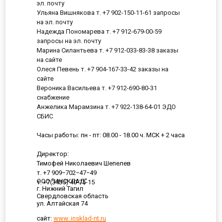
эл. почту
Ульяна Вишнякова т. +7 902-150-11-61 запросы
на эл. почту
Надежда Пономарева т. +7 912-679-00-59
запросы на эл. почту
Марина Силантьева т. +7 912-033-83-38 заказы
на сайте
Олеся Певень т. +7 904-167-33-42 заказы на
сайте
Вероника Васильева т. +7 912-690-80-31
снабжение
Анжелика Марамзина т. +7 922-138-64-01 ЭДО
СБИС
Часы работы: пн - пт: 08.00 - 18.00 ч. МСК + 2 часа
Директор:
Тимофей Николаевич Шепелев
т. +7 909−702−47−49
ООО "ИНСКЛАД"
т. +7(3435) 40-75-15
г. Нижний Тагил
Свердловская область
ул. Алтайская 74
сайт:
www. insklad-nt.ru