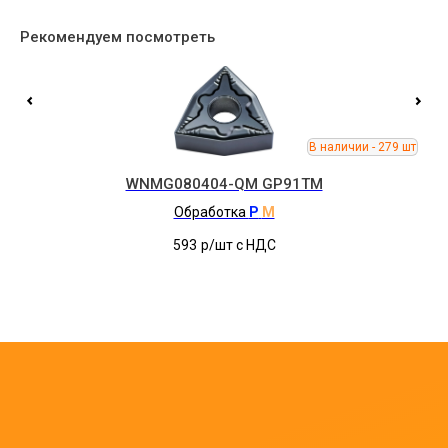
Рекомендуем посмотреть
WNMG080404-QM GP91TM
Обработка
P
M
593
р/шт c НДС