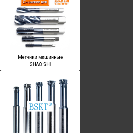
Метчики машинные
SHAO SHI