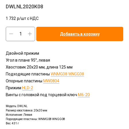
DWLNL2020K08
1 732
р/шт c НДС
Добавить в корзину
Двойной прижим
Угол в плане 95°, левая
Хвостовик 20х20 мм, длина 125 мм
Подходящие пластины
WNMG08 WNGG08
Опорные пластины
MW0804
Прижим
HLD-2
Винты с головкой под торцевой ключ
М6-20
Модель: DWLNL
Размер хвостовика: 20x20 мм
Исполнение: Левая
Подходящие пластины: WNMG08 WNGG08
Вес: 431 г