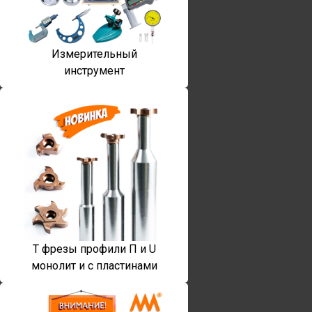
Измерительный
инструмент
T фрезы профили П и U
монолит и с пластинами