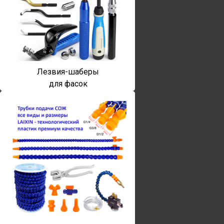
Лезвия-шаберы
для фасок
Винты torx