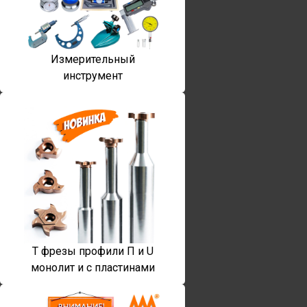
Измерительный
инструмент
T фрезы профили П и U
монолит и с пластинами