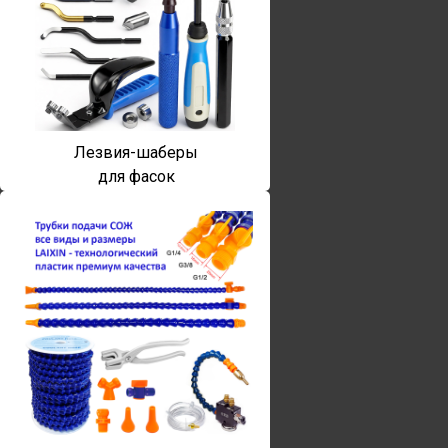
Лезвия-шаберы
для фасок
Винты torx