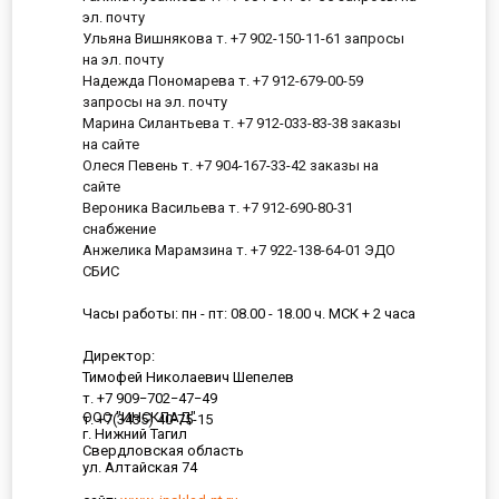
эл. почту
Ульяна Вишнякова т. +7 902-150-11-61 запросы
на эл. почту
Надежда Пономарева т. +7 912-679-00-59
запросы на эл. почту
Марина Силантьева т. +7 912-033-83-38 заказы
на сайте
Олеся Певень т. +7 904-167-33-42 заказы на
сайте
Вероника Васильева т. +7 912-690-80-31
снабжение
Анжелика Марамзина т. +7 922-138-64-01 ЭДО
СБИС
Часы работы: пн - пт: 08.00 - 18.00 ч. МСК + 2 часа
Директор:
Тимофей Николаевич Шепелев
т. +7 909−702−47−49
ООО "ИНСКЛАД"
т. +7(3435) 40-75-15
г. Нижний Тагил
Свердловская область
ул. Алтайская 74