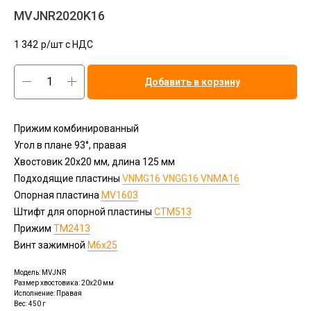
MVJNR2020K16
1 342
р/шт c НДС
Добавить в корзину
Прижим комбинированный
Угол в плане 93°, правая
Хвостовик 20х20 мм, длина 125 мм
Подходящие пластины
VNMG16 VNGG16 VNMA16
Опорная пластина
MV1603
Штифт для опорной пластины
CTМ513
Прижим
TM2413
Винт зажимной
М6х25
Модель: MVJNR
Размер хвостовика: 20x20 мм
Исполнение: Правая
Вес: 450 г