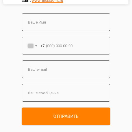
сайт:
www. insklad-nt.ru
+7
ОТПРАВИТЬ