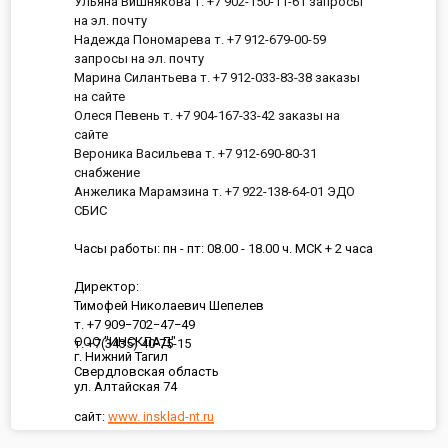
Ульяна Вишнякова т. +7 902-150-11-61 запросы
на эл. почту
Надежда Пономарева т. +7 912-679-00-59
запросы на эл. почту
Марина Силантьева т. +7 912-033-83-38 заказы
на сайте
Олеся Певень т. +7 904-167-33-42 заказы на
сайте
Вероника Васильева т. +7 912-690-80-31
снабжение
Анжелика Марамзина т. +7 922-138-64-01 ЭДО
СБИС
Часы работы: пн - пт: 08.00 - 18.00 ч. МСК + 2 часа
Директор:
Тимофей Николаевич Шепелев
т. +7 909−702−47−49
ООО "ИНСКЛАД"
т. +7(3435) 40-75-15
г. Нижний Тагил
Свердловская область
ул. Алтайская 74
сайт:
www. insklad-nt.ru