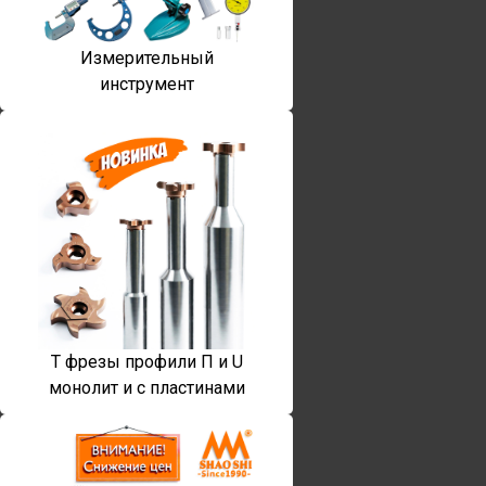
Измерительный
инструмент
T фрезы профили П и U
монолит и с пластинами