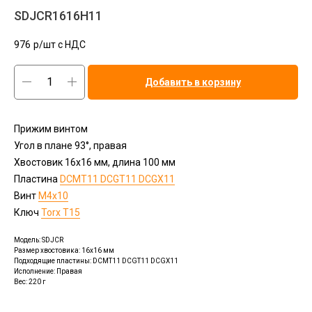
SDJCR1616H11
976
р/шт c НДС
Добавить в корзину
Прижим винтом
Угол в плане 93°, правая
Хвостовик 16х16 мм, длина 100 мм
Пластина
DCMT11 DCGT11 DCGX11
Винт
M4x10
Ключ
Torx T15
Модель: SDJCR
Размер хвостовика: 16x16 мм
Подходящие пластины: DCMT11 DCGT11 DCGX11
Исполнение: Правая
Вес: 220 г