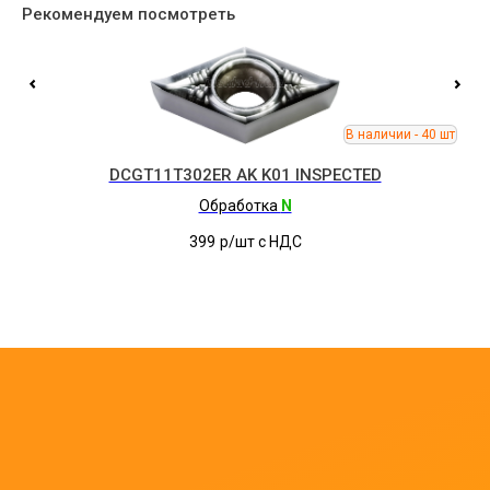
Рекомендуем посмотреть
DCGT11T302ER AK K01 INSPECTED
Обработка
N
399
р/шт c НДС