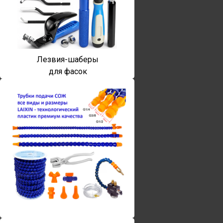
Лезвия-шаберы
для фасок
Винты torx