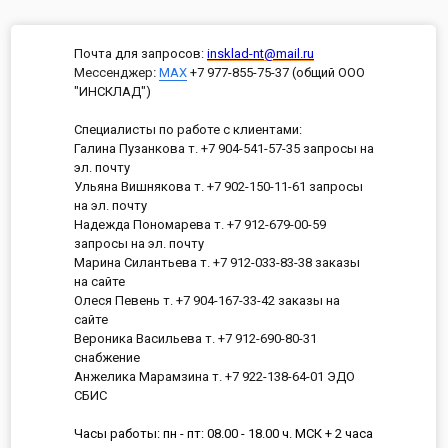
Почта для запросов:
insklad-nt@mail.ru
Мессенджер
:
MAX
+7 977-855-75-37 (общий ООО
"ИНСКЛАД")
Специалисты по работе с клиентами:
Галина Пузанкова т. +7 904-541-57-35 запросы на
эл. почту
Ульяна Вишнякова т. +7 902-150-11-61 запросы
на эл. почту
Надежда Пономарева т. +7 912-679-00-59
запросы на эл. почту
Марина Силантьева т. +7 912-033-83-38 заказы
на сайте
Олеся Певень т. +7 904-167-33-42 заказы на
сайте
Вероника Васильева т. +7 912-690-80-31
снабжение
Анжелика Марамзина т. +7 922-138-64-01 ЭДО
СБИС
Часы работы: пн - пт: 08.00 - 18.00 ч. МСК + 2 часа