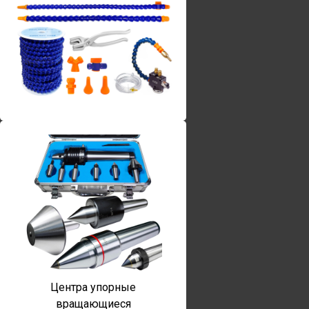
Винты torx
Центра упорные
вращающиеся