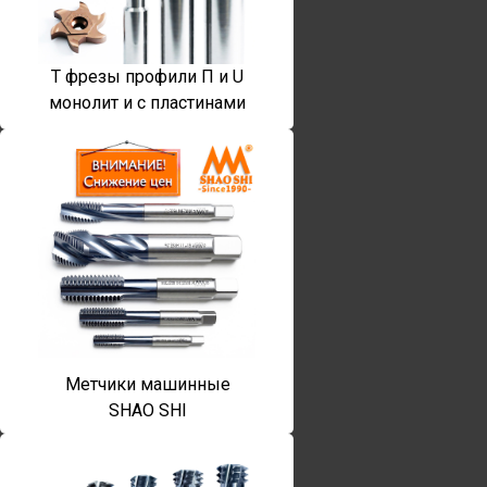
T фрезы профили П и U
монолит и с пластинами
Метчики машинные
SHAO SHI