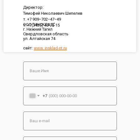
Директор:
Тимофей Николаевич Шепелев
т. +7 909−702−47−49
ООО "ИНСКЛАД"
т. +7(3435) 40-75-15
г. Нижний Тагил
Свердловская область
ул. Алтайская 74
сайт:
www. insklad-nt.ru
+7