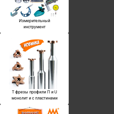
Измерительный
инструмент
T фрезы профили П и U
монолит и с пластинами