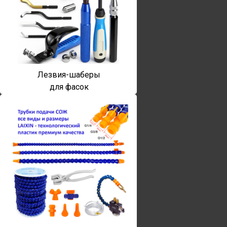
Лезвия-шаберы
для фасок
Винты torx