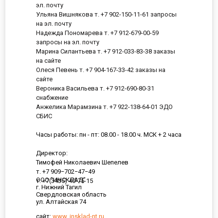
эл. почту
Ульяна Вишнякова т. +7 902-150-11-61 запросы
на эл. почту
Надежда Пономарева т. +7 912-679-00-59
запросы на эл. почту
Марина Силантьева т. +7 912-033-83-38 заказы
на сайте
Олеся Певень т. +7 904-167-33-42 заказы на
сайте
Вероника Васильева т. +7 912-690-80-31
снабжение
Анжелика Марамзина т. +7 922-138-64-01 ЭДО
СБИС
Часы работы: пн - пт: 08.00 - 18.00 ч. МСК + 2 часа
Директор:
Тимофей Николаевич Шепелев
т. +7 909−702−47−49
ООО "ИНСКЛАД"
т. +7(3435) 40-75-15
г. Нижний Тагил
Свердловская область
ул. Алтайская 74
сайт:
www. insklad-nt.ru