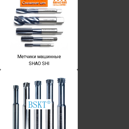
Метчики машинные
SHAO SHI