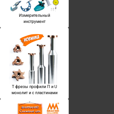
Измерительный
инструмент
T фрезы профили П и U
монолит и с пластинами