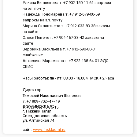
Ульяна Вишнякова т. +7 902-150-11-61 запросы
на эл. почту
Надежда Пономарева т. +7 912-679-00-59
запросы на эл. почту
Марина Силантьева т. +7 912-033-83-38 заказы
на сайте
Олеся Певень т. +7 904-167-33-42 заказы на
сайте
Вероника Васильева т. +7 912-690-80-31
снабжение
Анжелика Марамзина т. +7 922-138-64-01 ЭДО
СБИС
Часы работы: пн - пт: 08.00 - 18.00 ч. МСК + 2 часа
Директор:
Тимофей Николаевич Шепелев
т. +7 909−702−47−49
ООО "ИНСКЛАД"
т. +7(3435) 40-75-15
г. Нижний Тагил
Свердловская область
ул. Алтайская 74
сайт:
www. insklad-nt.ru