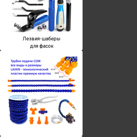
Лезвия-шаберы
для фасок
Винты torx