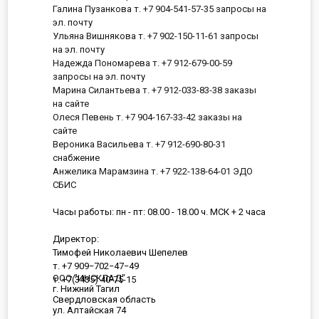
Галина Пузанкова т. +7 904-541-57-35 запросы на
эл. почту
Ульяна Вишнякова т. +7 902-150-11-61 запросы
на эл. почту
Надежда Пономарева т. +7 912-679-00-59
запросы на эл. почту
Марина Силантьева т. +7 912-033-83-38 заказы
на сайте
Олеся Певень т. +7 904-167-33-42 заказы на
сайте
Вероника Васильева т. +7 912-690-80-31
снабжение
Анжелика Марамзина т. +7 922-138-64-01 ЭДО
СБИС
Часы работы: пн - пт: 08.00 - 18.00 ч. МСК + 2 часа
Директор:
Тимофей Николаевич Шепелев
т. +7 909−702−47−49
ООО "ИНСКЛАД"
т. +7(3435) 40-75-15
г. Нижний Тагил
Свердловская область
ул. Алтайская 74