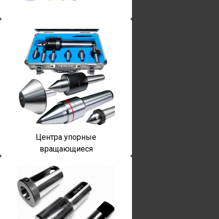
Винты torx
Центра упорные
вращающиеся