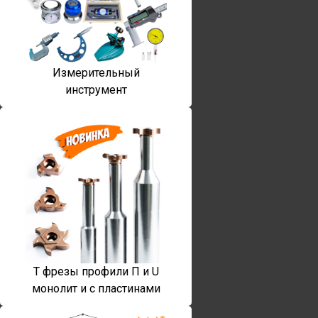
Измерительный
инструмент
T фрезы профили П и U
монолит и с пластинами