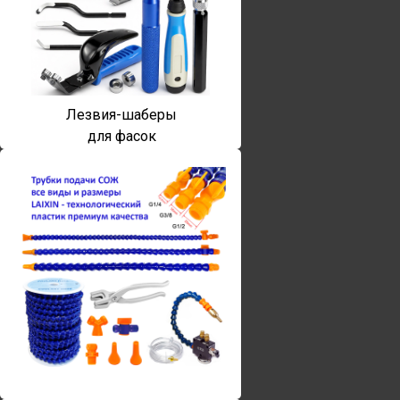
Лезвия-шаберы
для фасок
Винты torx