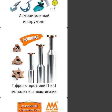
Измерительный
инструмент
T фрезы профили П и U
монолит и с пластинами