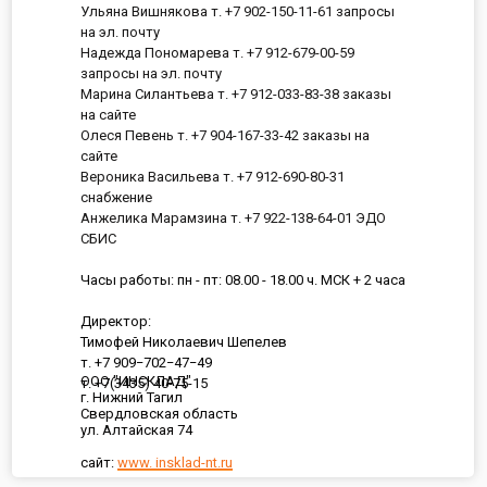
Ульяна Вишнякова т. +7 902-150-11-61 запросы
на эл. почту
Надежда Пономарева т. +7 912-679-00-59
запросы на эл. почту
Марина Силантьева т. +7 912-033-83-38 заказы
на сайте
Олеся Певень т. +7 904-167-33-42 заказы на
сайте
Вероника Васильева т. +7 912-690-80-31
снабжение
Анжелика Марамзина т. +7 922-138-64-01 ЭДО
СБИС
Часы работы: пн - пт: 08.00 - 18.00 ч. МСК + 2 часа
Директор:
Тимофей Николаевич Шепелев
т. +7 909−702−47−49
ООО "ИНСКЛАД"
т. +7(3435) 40-75-15
г. Нижний Тагил
Свердловская область
ул. Алтайская 74
сайт:
www. insklad-nt.ru