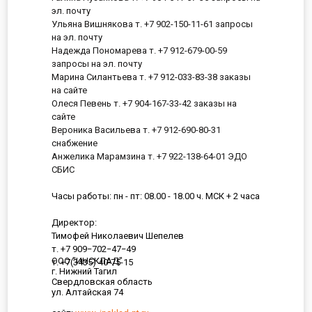
эл. почту
Ульяна Вишнякова т. +7 902-150-11-61 запросы
на эл. почту
Надежда Пономарева т. +7 912-679-00-59
запросы на эл. почту
Марина Силантьева т. +7 912-033-83-38 заказы
на сайте
Олеся Певень т. +7 904-167-33-42 заказы на
сайте
Вероника Васильева т. +7 912-690-80-31
снабжение
Анжелика Марамзина т. +7 922-138-64-01 ЭДО
СБИС
Часы работы: пн - пт: 08.00 - 18.00 ч. МСК + 2 часа
Директор:
Тимофей Николаевич Шепелев
т. +7 909−702−47−49
ООО "ИНСКЛАД"
т. +7(3435) 40-75-15
г. Нижний Тагил
Свердловская область
ул. Алтайская 74