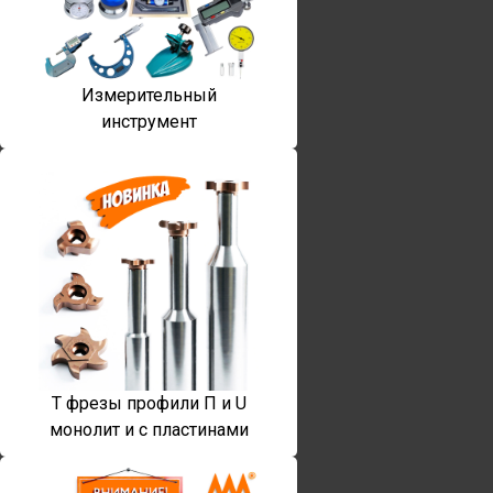
Измерительный
инструмент
T фрезы профили П и U
монолит и с пластинами