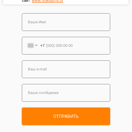
сайт:
www. insklad-nt.ru
+7
ОТПРАВИТЬ