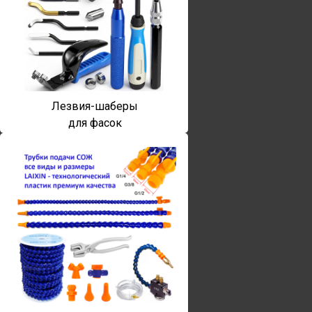
Лезвия-шаберы
для фасок
Винты torx